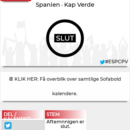
Spanien
Kap Verde
-
SLUT
#ESPCPV
📆 KLIK HER: Få overblik over samtlige Sofabold
kalendere
.
DEL /
STEM
KALENDER
Aftemnnigen er
slut.