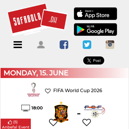
×
Menu
Forside
Kalendere
Om
Blogs
Sofabold
Opret
Kontakt
bruger
MONDAY, 15. JUNE
Log
ind
FIFA World Cup 2026
18:00
-
(
5
)
Anbefal Event