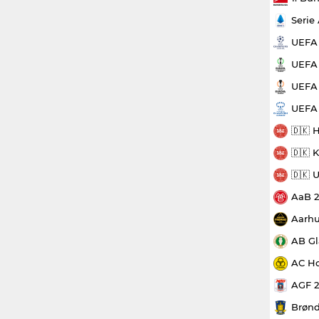
Serie
UEFA
UEFA 
UEFA 
UEFA
🇩🇰 
🇩🇰 
🇩🇰 
AaB 
Aarhu
AB Gl
AC Ho
AGF 
Brønd