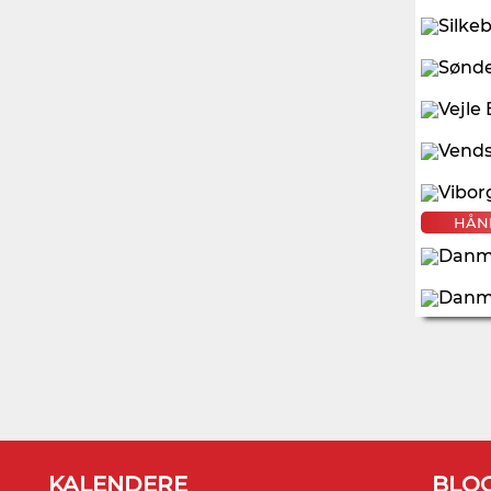
HÅN
KALENDERE
BLO