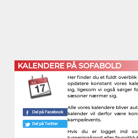
KALENDERE PÅ SOFABOLD
Her finder du et fuldt overbli
opdatere konstant vores ka
sig, ligesom vi også sørger 
sæsoner nærmer sig.
Alle vores kalendere bliver au
Del på Facebook
kalender vil derfor være ko
kampe/events.
Del på Twitter
Hvis du er logget ind so
turnering/sport eller favorit