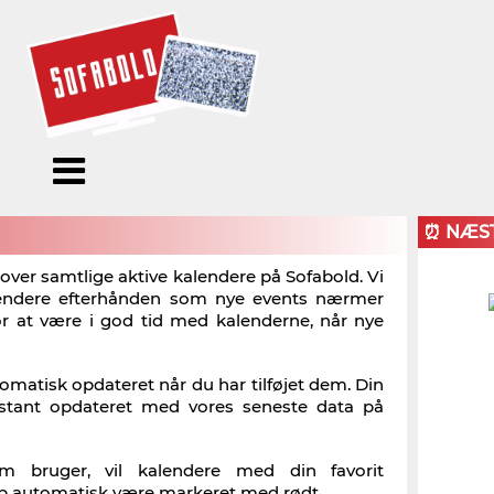
Menu
Forside
Kalendere
Om
Blogs
Sofabold
⏰ NÆS
Opret
k over samtlige aktive kalendere på Sofabold. Vi
lendere efterhånden som nye events nærmer
Kontakt
bruger
for at være i god tid med kalenderne, når nye
Log ind
tomatisk opdateret når du har tilføjet dem. Din
nstant opdateret med vores seneste data på
m bruger, vil kalendere med din favorit
klub automatisk være markeret med rødt.