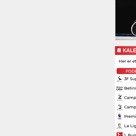
📆 KAL
Her er e
FOD
3F Su
Betin
Campo
Campo
Premi
La Li
1. Bu