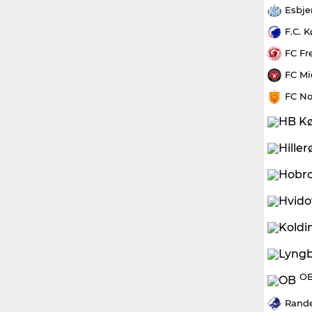
Esbje
F.C. 
FC Fr
FC Mi
FC No
OB
Rande