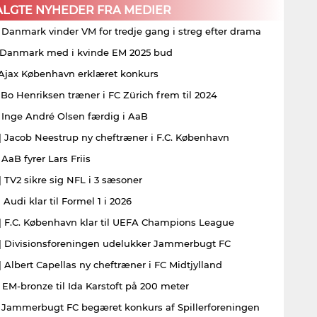
ALGTE NYHEDER FRA MEDIER
| Danmark vinder VM for tredje gang i streg efter drama
| Danmark med i kvinde EM 2025 bud
| Ajax København erklæret konkurs
| Bo Henriksen træner i FC Zürich frem til 2024
| Inge André Olsen færdig i AaB
| Jacob Neestrup ny cheftræner i F.C. København
 AaB fyrer Lars Friis
| TV2 sikre sig NFL i 3 sæsoner
 Audi klar til Formel 1 i 2026
| F.C. København klar til UEFA Champions League
| Divisionsforeningen udelukker Jammerbugt FC
| Albert Capellas ny cheftræner i FC Midtjylland
| EM-bronze til Ida Karstoft på 200 meter
| Jammerbugt FC begæret konkurs af Spillerforeningen