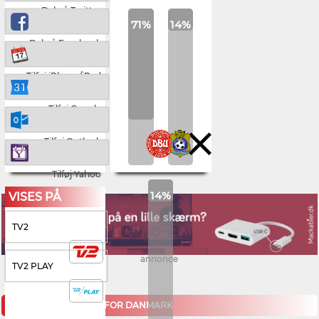
Del på Twitter
71%
14%
Del på Facebook
Tilføj iPhone/iPad
Tilføj Google
Tilføj Outlook
Tilføj Yahoo
14%
VISES PÅ
TV2
annonce
TV2 PLAY
KOMMENDE KAMPE FOR DANMARK