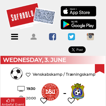
×
Menu
Forside
Kalendere
Om
Blogs
Sofabold
Opret
Kontakt
bruger
WEDNESDAY, 3. JUNE
Log
ind
Venskabskamp / Træningskamp
19:30
-
20:00
(
3
)
Anbefal Event