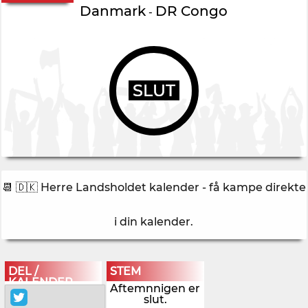
Danmark
DR Congo
-
SLUT
📆 🇩🇰 Herre Landsholdet kalender - få kampe direkte
i din kalender
.
DEL /
STEM
KALENDER
Aftemnnigen er
slut.