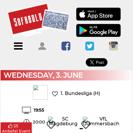
×
Menu
Forside
Kalendere
Om
Blogs
Sofabold
Opret
Kontakt
bruger
WEDNESDAY, 3. JUNE
Log
ind
1. Bundesliga (H)
19:55
20:00
-
(
2
)
Anbefal Event