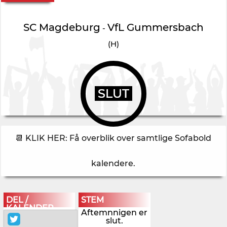
SC Magdeburg
VfL Gummersbach
-
(H)
SLUT
📆 KLIK HER: Få overblik over samtlige Sofabold
kalendere
.
DEL /
STEM
KALENDER
Aftemnnigen er
slut.