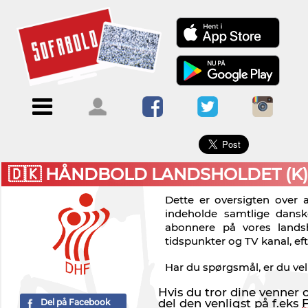
×
Menu
Forside
Kalendere
Om
Blogs
Sofabold
Opret
Kontakt
bruger
🇩🇰 HÅNDBOLD LANDSHOLDET (K
Log
Dette er oversigten over
ind
indeholde samtlige dans
abonnere på vores landsh
tidspunkter og TV kanal, ef
Har du spørgsmål, er du ve
Hvis du tror dine venner
del den venligst på f.eks
Del på Facebook