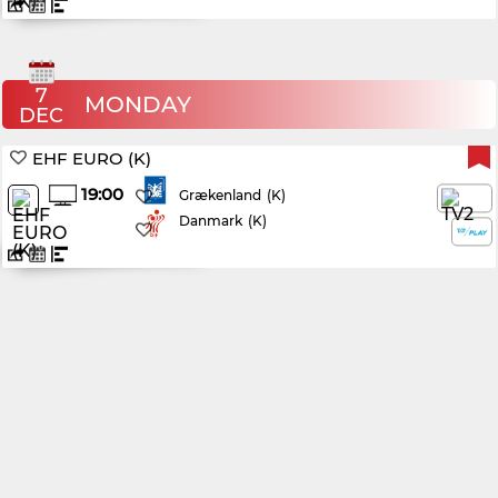
7
MONDAY
DEC
EHF EURO (K)
19:00
(K)
Grækenland
Danmark
(K)