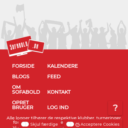
FORSIDE
KALENDERE
BLOGS
FEED
OM
SOFABOLD
KONTAKT
OPRET
?
BRUGER
LOG IND
Alle logoer tilhører de respektive klubber, turneringer,
forbund og TV stationer - © Sofabold 2011-2026
Skjul færdige
Acceptere Cookies
Vi gør opmærksom på, at alt info er vejledende og TV