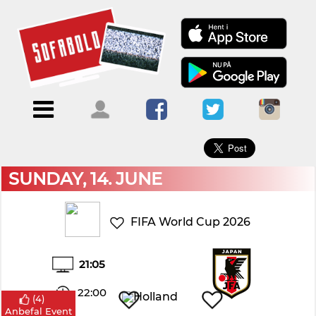
×
Menu
Forside
Kalendere
Om
Blogs
Sofabold
Opret
Kontakt
bruger
SUNDAY, 14. JUNE
Log
ind
FIFA World Cup 2026
21:05
22:00
(
4
)
Anbefal Event