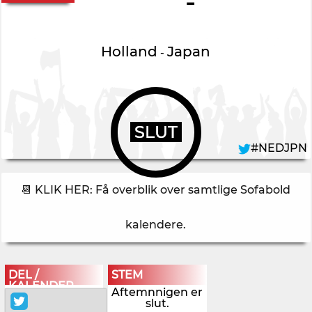
-
Holland
Japan
-
SLUT
#NEDJPN
📆 KLIK HER: Få overblik over samtlige Sofabold
kalendere
.
DEL /
STEM
KALENDER
Aftemnnigen er
slut.