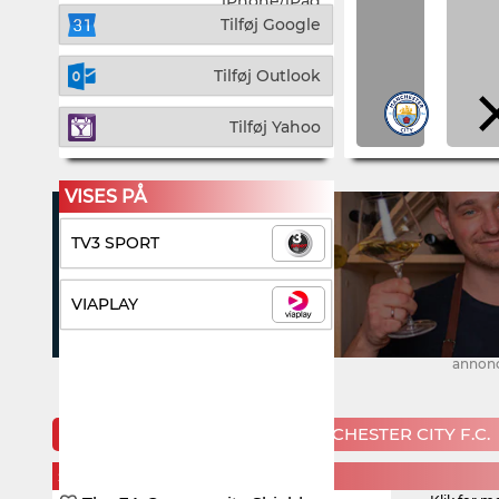
iPhone/iPad
Tilføj Google
Tilføj Outlook
Tilføj Yahoo
VISES PÅ
TV3 SPORT
VIAPLAY
annon
KOMMENDE KAMPE FOR MANCHESTER CITY F.C.
SUNDAY, 16. AUGUST