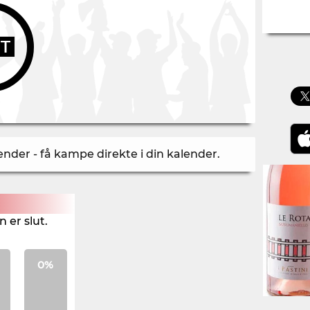
UT
der - få kampe direkte i din kalender
.
 er slut.
0%