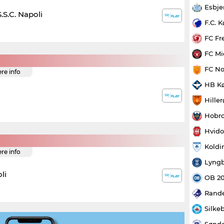
Esbje
S.S.C. Napoli
F.C. 
FC Fr
FC Mi
FC No
ere info
HB K
Hille
Hobro
Hvido
Koldi
ere info
Lyngb
li
OB 2
Rande
Silke
Sønde