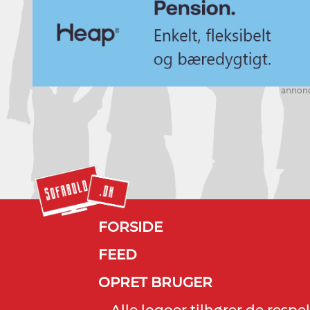
annon
FORSIDE
FEED
OPRET BRUGER
Alle logoer tilhører de resp