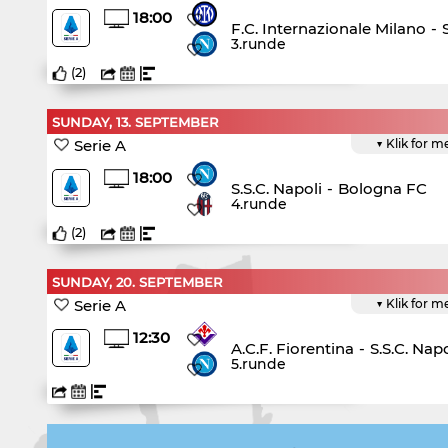
18:00
F.C. Internazionale Milano
-
3.runde
(
2
)
SUNDAY, 13. SEPTEMBER
Serie A
▼ Klik for m
18:00
S.S.C. Napoli
-
Bologna FC
4.runde
(
2
)
SUNDAY, 20. SEPTEMBER
Serie A
▼ Klik for m
12:30
A.C.F. Fiorentina
-
S.S.C. Napo
5.runde