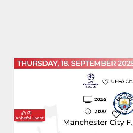
THURSDAY, 18. SEPTEMBER 202
UEFA Ch
20:55
21:00
(
3
)
Anbefal Event
Manchester City F.