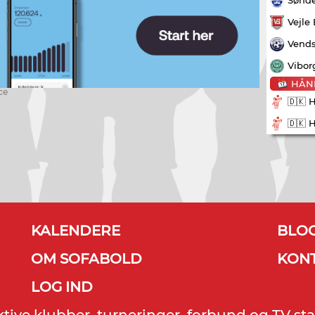
Vejle
Vends
Vibor
HÅN
ce
🇩🇰 
🇩🇰 
KALENDERE
BLO
OM SOFABOLD
KON
LOG IND
ektive klubber, turneringer, forbund og TV sta