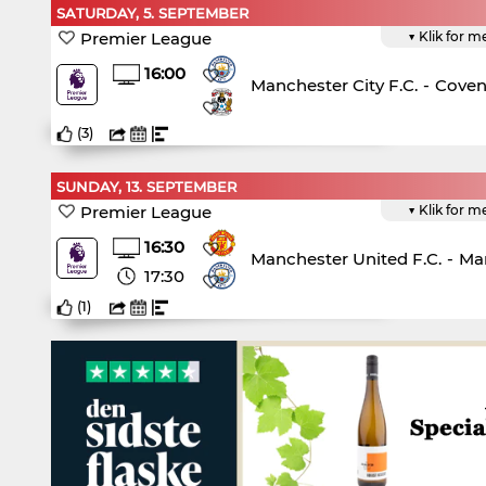
SATURDAY, 5. SEPTEMBER
Premier League
▼ Klik for m
16:00
Manchester City F.C.
-
Coven
(
3
)
SUNDAY, 13. SEPTEMBER
Premier League
▼ Klik for m
16:30
Manchester United F.C.
-
Man
17:30
(
1
)