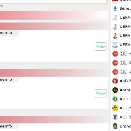
ce
Serie
UEFA
UEFA 
ere info
UEFA 
UEFA
🇩🇰 
🇩🇰 
🇩🇰 
ere info
AaB 
Aarhu
AB Gl
AC Ho
AGF 
Brønd
ere info