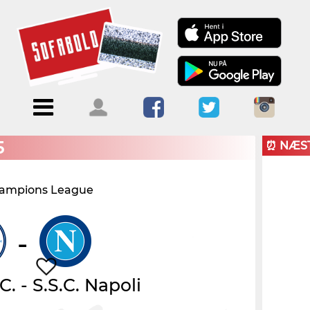
Menu
Forside
Kalendere
Om
Blogs
Sofabold
5
⏰ NÆS
Opret
ampions League
Kontakt
bruger
Log ind
-
C.
-
S.S.C. Napoli