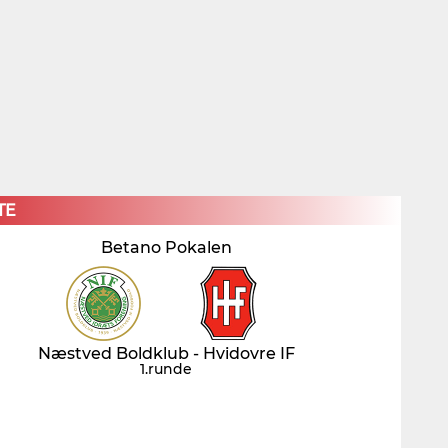
×
TE
Betano Pokalen
Næstved Boldklub - Hvidovre IF
1.runde