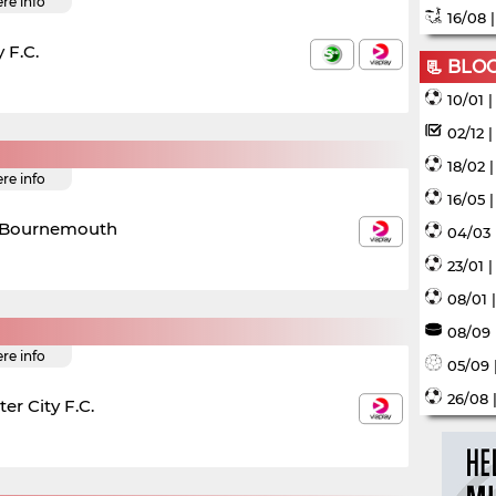
ere info
16/08 
 F.C.
📃 BLO
10/01 
02/12 
18/02 
ere info
16/05 
. Bournemouth
04/03 
23/01 
08/01 
08/09 
ere info
05/09 
26/08 
er City F.C.