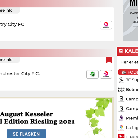
ere info
try City FC
📆 KAL
ere info
Her er e
FOD
chester City F.C.
3F Su
Betin
Campo
Campo
Premi
La Li
1. Bu