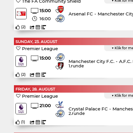
The FA Community Shield
▼ Klik for m
15:00
Arsenal FC
-
Manchester City
16:00
(
2
)
SUNDAY, 23. AUGUST
Premier League
▼ Klik for m
15:00
Manchester City F.C.
-
A.F.C
1.runde
(
2
)
FRIDAY, 28. AUGUST
Premier League
▼ Klik for m
21:00
Crystal Palace FC
-
Manchest
2.runde
(
1
)