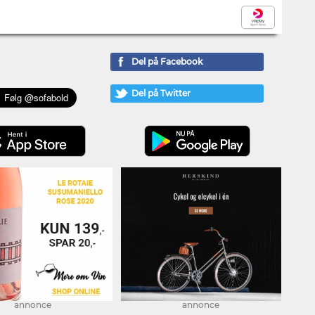
Del på Facebook
Del på Twitter
annonce
annonce