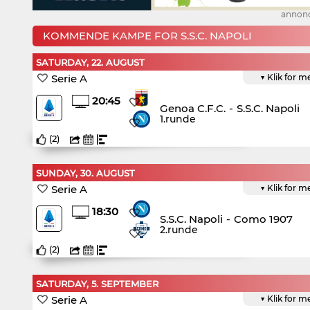
annon
KOMMENDE KAMPE FOR S.S.C. NAPOLI
SATURDAY, 22. AUGUST
Serie A
▼ Klik for m
20:45
Genoa C.F.C.
-
S.S.C. Napoli
1.runde
(
2
)
SUNDAY, 30. AUGUST
Serie A
▼ Klik for m
18:30
S.S.C. Napoli
-
Como 1907
2.runde
(
2
)
SATURDAY, 5. SEPTEMBER
Serie A
▼ Klik for m