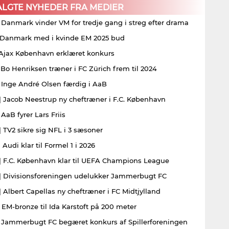
ALGTE NYHEDER FRA MEDIER
| Danmark vinder VM for tredje gang i streg efter drama
| Danmark med i kvinde EM 2025 bud
| Ajax København erklæret konkurs
| Bo Henriksen træner i FC Zürich frem til 2024
| Inge André Olsen færdig i AaB
| Jacob Neestrup ny cheftræner i F.C. København
 AaB fyrer Lars Friis
| TV2 sikre sig NFL i 3 sæsoner
 Audi klar til Formel 1 i 2026
| F.C. København klar til UEFA Champions League
| Divisionsforeningen udelukker Jammerbugt FC
| Albert Capellas ny cheftræner i FC Midtjylland
| EM-bronze til Ida Karstoft på 200 meter
| Jammerbugt FC begæret konkurs af Spillerforeningen