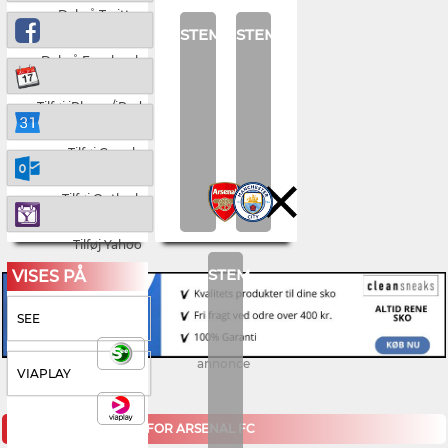
Del på Twitter
STEM
STEM
Del på Facebook
Tilføj iPhone/iPad
Tilføj Google
Tilføj Outlook
Tilføj Yahoo
STEM
VISES PÅ
SEE
annonce
VIAPLAY
KOMMENDE KAMPE FOR ARSENAL FC