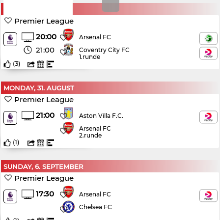
FRIDAY, 21. AUGUST
Premier League
20:00
Arsenal FC
21:00
Coventry City FC
1.runde
(
3
)
MONDAY, 31. AUGUST
Premier League
21:00
Aston Villa F.C.
Arsenal FC
2.runde
(
1
)
SUNDAY, 6. SEPTEMBER
Premier League
17:30
Arsenal FC
Chelsea FC