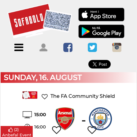
×
Menu
Forside
Kalendere
Om
Blogs
Sofabold
Opret
Kontakt
bruger
SUNDAY, 16. AUGUST
Log
ind
The FA Community Shield
15:00
-
16:00
(
2
)
Anbefal Event