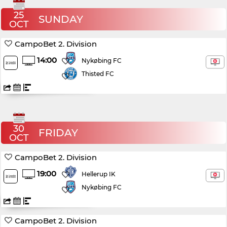
25
SUNDAY
OCT
CampoBet 2. Division
14:00
Nykøbing FC
Thisted FC
30
FRIDAY
OCT
CampoBet 2. Division
19:00
Hellerup IK
Nykøbing FC
CampoBet 2. Division