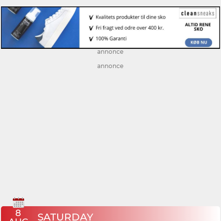
annonce
annonce
8
SATURDAY