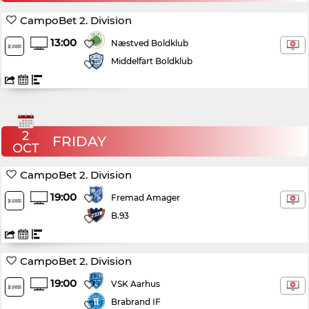
CampoBet 2. Division
13:00
Næstved Boldklub
Middelfart Boldklub
2
FRIDAY
OCT
CampoBet 2. Division
19:00
Fremad Amager
B.93
CampoBet 2. Division
19:00
VSK Aarhus
Brabrand IF