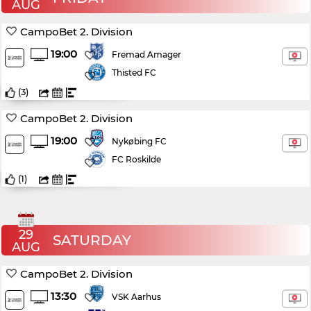
AUG
CampoBet 2. Division
19:00
Fremad Amager
Thisted FC
(
3
)
CampoBet 2. Division
19:00
Nykøbing FC
FC Roskilde
(
1
)
29
SATURDAY
AUG
CampoBet 2. Division
13:30
VSK Aarhus