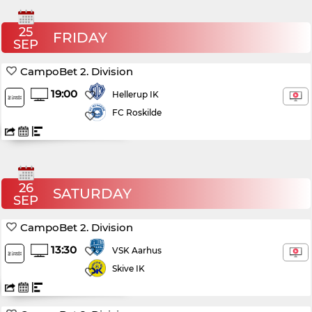
25
FRIDAY
SEP
CampoBet 2. Division
19:00
Hellerup IK
FC Roskilde
26
SATURDAY
SEP
CampoBet 2. Division
13:30
VSK Aarhus
Skive IK