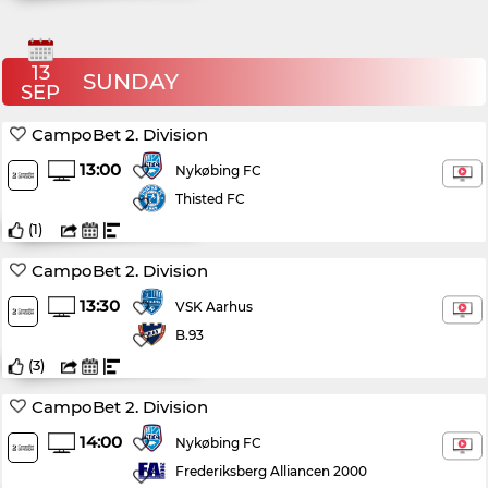
13
SUNDAY
SEP
CampoBet 2. Division
13:00
Nykøbing FC
Thisted FC
(
1
)
CampoBet 2. Division
13:30
VSK Aarhus
B.93
(
3
)
CampoBet 2. Division
14:00
Nykøbing FC
Frederiksberg Alliancen 2000