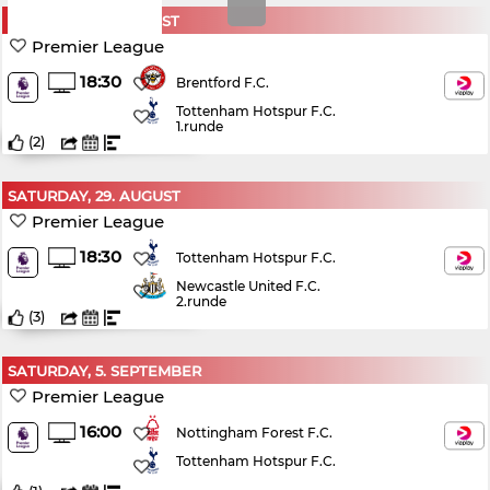
SATURDAY, 22. AUGUST
Premier League
18:30
Brentford F.C.
Tottenham Hotspur F.C.
1.runde
(
2
)
SATURDAY, 29. AUGUST
Premier League
18:30
Tottenham Hotspur F.C.
Newcastle United F.C.
2.runde
(
3
)
SATURDAY, 5. SEPTEMBER
Premier League
16:00
Nottingham Forest F.C.
Tottenham Hotspur F.C.