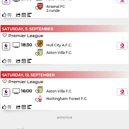
Arsenal FC
2.runde
(
1
)
SATURDAY, 5. SEPTEMBER
Premier League
18:30
Hull City A.F.C.
Aston Villa F.C.
(
1
)
SATURDAY, 12. SEPTEMBER
Premier League
16:00
Aston Villa F.C.
Nottingham Forest F.C.
(
1
)
annonce