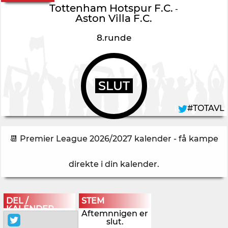
Tottenham Hotspur F.C.
-
Aston Villa F.C.
8.runde
SLUT
#TOTAVL
📆 Premier League 2026/2027 kalender - få kampe
direkte i din kalender
.
DEL /
STEM
KALENDER
Aftemnnigen er
slut.