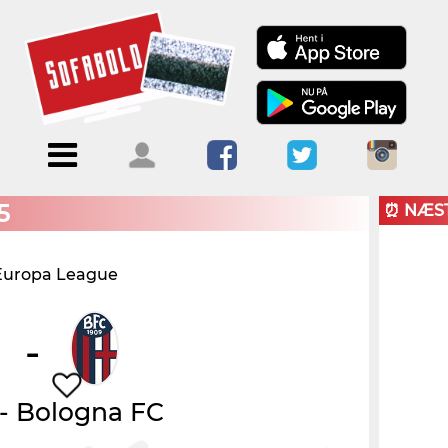
Menu
Forside
Kalendere
Om
Blogs
Sofabold
5
⏰ NÆS
Opret
Europa League
Kontakt
bruger
Log ind
-
-
Bologna FC