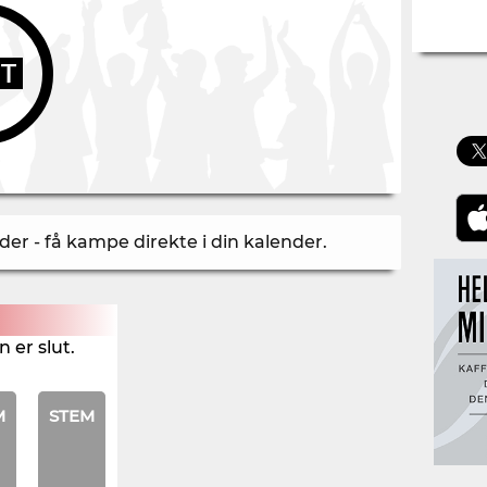
UT
r - få kampe direkte i din kalender
.
 er slut.
M
STEM