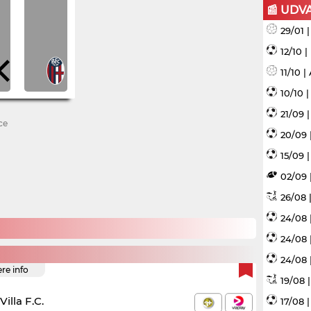
📰 UDV
29/01 
12/10 
11/10 
10/10 
21/09 
ce
20/09 
15/09 |
02/09 
26/08 |
24/08 
24/08 
24/08 
ere info
19/08 
illa F.C.
17/08 