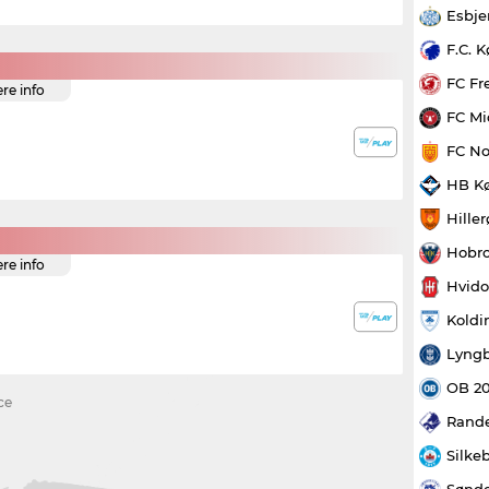
Esbje
F.C. 
FC Fr
ere info
FC Mi
FC No
HB K
Hille
Hobro
ere info
Hvido
Koldi
Lyngb
OB 2
ce
Rande
Silke
Sønde