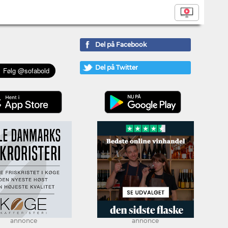
Del på Facebook
Del på Twitter
annonce
annonce