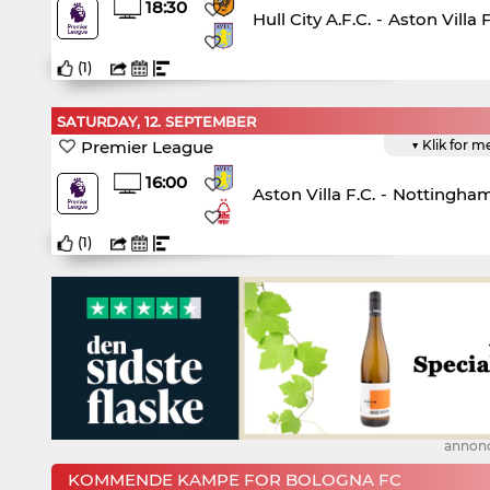
18:30
Hull City A.F.C.
-
Aston Villa F
(
1
)
SATURDAY, 12. SEPTEMBER
Premier League
▼ Klik for m
16:00
Aston Villa F.C.
-
Nottingham 
(
1
)
annon
KOMMENDE KAMPE FOR BOLOGNA FC