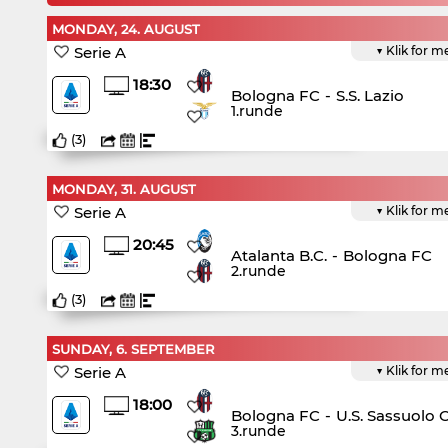
MONDAY, 24. AUGUST
Serie A
▼ Klik for m
18:30
Bologna FC
-
S.S. Lazio
1.runde
(
3
)
MONDAY, 31. AUGUST
Serie A
▼ Klik for m
20:45
Atalanta B.C.
-
Bologna FC
2.runde
(
3
)
SUNDAY, 6. SEPTEMBER
Serie A
▼ Klik for m
18:00
Bologna FC
-
U.S. Sassuolo 
3.runde