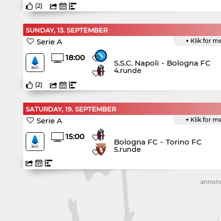
(
2
)
SUNDAY, 13. SEPTEMBER
Serie A
▼ Klik for m
18:00
S.S.C. Napoli
-
Bologna FC
4.runde
(
2
)
SATURDAY, 19. SEPTEMBER
Serie A
▼ Klik for m
15:00
Bologna FC
-
Torino FC
5.runde
annon