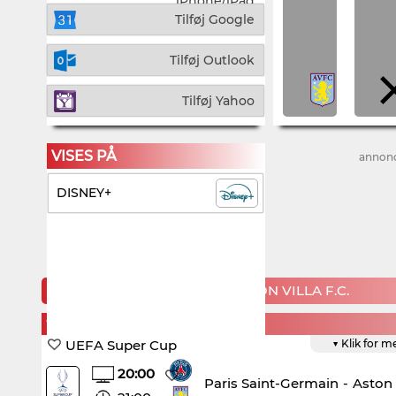
iPhone/iPad
Tilføj Google
Tilføj Outlook
Tilføj Yahoo
VISES PÅ
annon
DISNEY+
KOMMENDE KAMPE FOR ASTON VILLA F.C.
WEDNESDAY, 12. AUGUST
UEFA Super Cup
▼ Klik for m
20:00
Paris Saint-Germain
-
Aston V