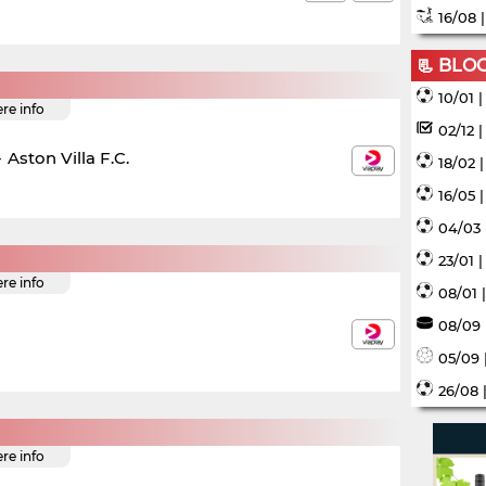
16/08 
📃 BLO
10/01 
ere info
02/12 
-
Aston Villa F.C.
18/02 
16/05 
04/03 
23/01 
ere info
08/01 
08/09 
05/09 
26/08 
ere info