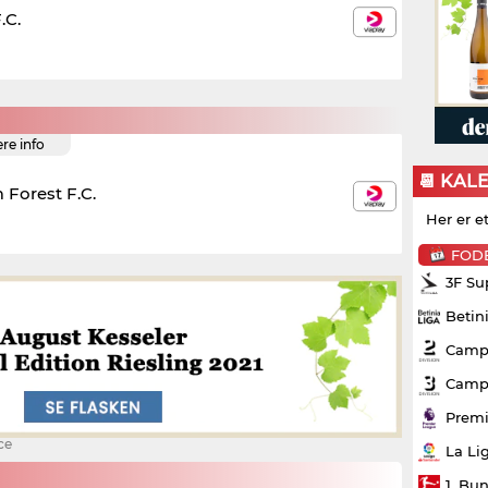
.C.
ere info
📆 KAL
Forest F.C.
Her er e
FOD
3F Su
Betin
Campo
Campo
Premi
ce
La Li
1. Bu