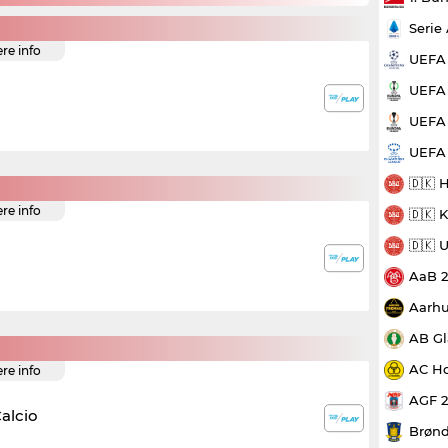
Serie
ere info
UEFA
UEFA 
UEFA 
UEFA
🇩🇰 
ere info
🇩🇰 
🇩🇰 
AaB 
Aarhu
AB Gl
AC Ho
ere info
AGF 
Calcio
Brønd