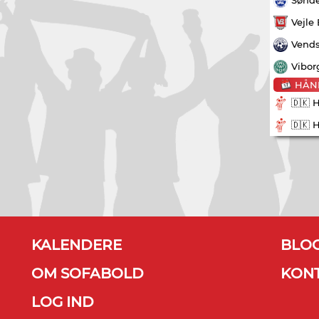
Vejle
Vends
Vibor
HÅN
🇩🇰 
🇩🇰 
KALENDERE
BLO
OM SOFABOLD
KON
LOG IND