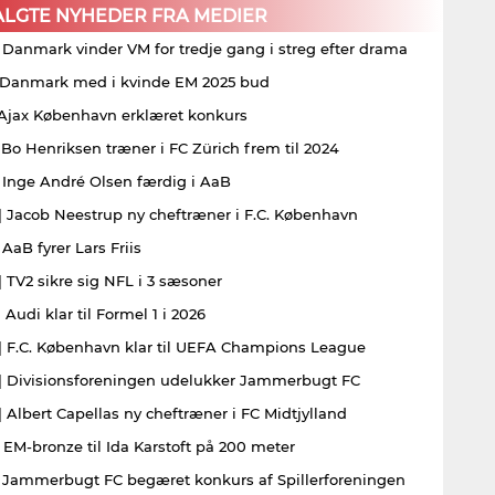
ALGTE NYHEDER FRA MEDIER
| Danmark vinder VM for tredje gang i streg efter drama
| Danmark med i kvinde EM 2025 bud
| Ajax København erklæret konkurs
| Bo Henriksen træner i FC Zürich frem til 2024
| Inge André Olsen færdig i AaB
| Jacob Neestrup ny cheftræner i F.C. København
 AaB fyrer Lars Friis
| TV2 sikre sig NFL i 3 sæsoner
 Audi klar til Formel 1 i 2026
| F.C. København klar til UEFA Champions League
| Divisionsforeningen udelukker Jammerbugt FC
| Albert Capellas ny cheftræner i FC Midtjylland
| EM-bronze til Ida Karstoft på 200 meter
| Jammerbugt FC begæret konkurs af Spillerforeningen