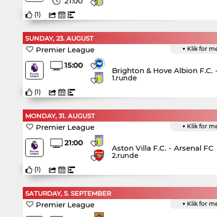
21:00
(
1
)
SUNDAY, 23. AUGUST
Premier League
▼ Klik for m
15:00
Brighton & Hove Albion F.C.
1.runde
(
1
)
MONDAY, 31. AUGUST
Premier League
▼ Klik for m
21:00
Aston Villa F.C.
-
Arsenal FC
2.runde
(
1
)
SATURDAY, 5. SEPTEMBER
Premier League
▼ Klik for m