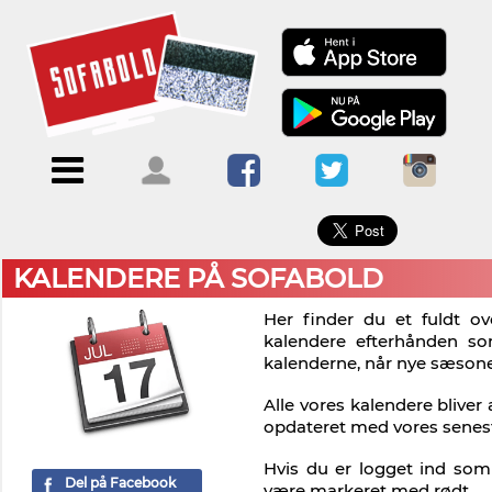
×
Menu
Forside
Kalendere
Om
Blogs
Sofabold
Opret
Kontakt
bruger
KALENDERE PÅ SOFABOLD
Log
Her finder du et fuldt ov
ind
kalendere efterhånden so
kalenderne, når nye sæson
Alle vores kalendere bliver
opdateret med vores senes
Hvis du er logget ind som 
Del på Facebook
være markeret med rødt.