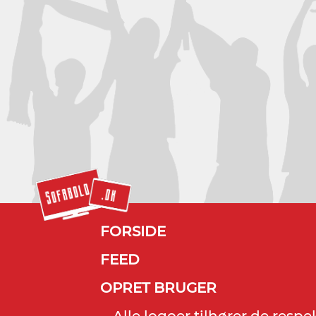
FORSIDE
FEED
OPRET BRUGER
Alle logoer tilhører de resp