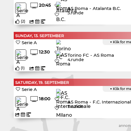
20:45
AS Roma
-
Atalanta B.C.
3.runde
(
2
)
SUNDAY, 13. SEPTEMBER
Serie A
▼ Klik for m
12:30
Torino FC
-
AS Roma
4.runde
(
1
)
SATURDAY, 19. SEPTEMBER
Serie A
▼ Klik for m
18:00
AS Roma
-
F.C. Internaziona
5.runde
annon