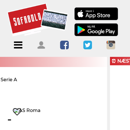
Menu
Forside
Kalendere
Om
Blogs
Sofabold
⏰ NÆS
Opret
Serie A
Kontakt
bruger
Log ind
-