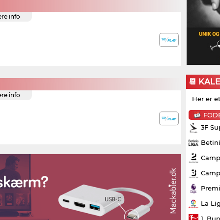
ere info
📆 KAL
ere info
Her er e
FOD
3F Su
Betin
Campo
Campo
Premi
La Li
1. Bu