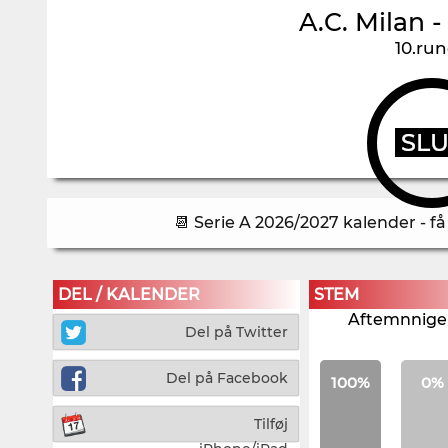
A.C. Milan
10.ru
SL
📆 Serie A 2026/2027 kalender - f
DEL / KALENDER
STEM
Aftemnnigen
Del på Twitter
Del på Facebook
100%
0%
Tilføj