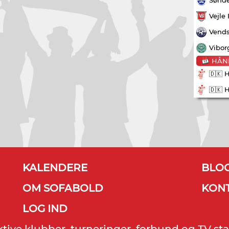
Vejle
Vends
Vibor
HÅN
🇩🇰 
🇩🇰 
KALENDERE
BLO
OM SOFABOLD
KON
LOG IND
ektive klubber, turneringer, forbund og TV sta