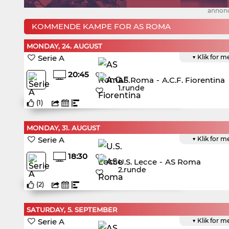
annon
KOMMENDE KAMPE FOR AS ROMA
MONDAY, 24. AUGUST
Serie A
▼ Klik for m
20:45
AS Roma
-
A.C.F. Fiorentina
1.runde
(
1
)
MONDAY, 31. AUGUST
Serie A
▼ Klik for m
18:30
U.S. Lecce
-
AS Roma
2.runde
(
2
)
SATURDAY, 5. SEPTEMBER
Serie A
▼ Klik for m