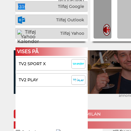
iPhone/iPad
Tilføj Google
Tilføj Outlook
Tilføj Yahoo
VISES PÅ
TV2 SPORT X
TV2 PLAY
annon
KOMMENDE KAMPE FOR A.C. MILAN
SUNDAY, 23. AUGUST