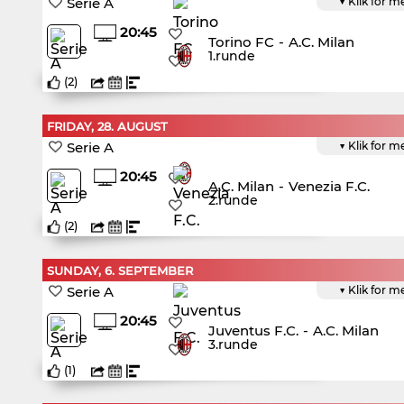
Serie A
▼ Klik for m
20:45
Torino FC
-
A.C. Milan
1.runde
(
2
)
FRIDAY, 28. AUGUST
Serie A
▼ Klik for m
20:45
A.C. Milan
-
Venezia F.C.
2.runde
(
2
)
SUNDAY, 6. SEPTEMBER
Serie A
▼ Klik for m
20:45
Juventus F.C.
-
A.C. Milan
3.runde
(
1
)