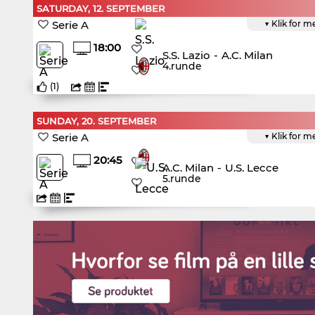
SATURDAY, 12. SEPTEMBER
Serie A
▼ Klik for m
18:00
S.S. Lazio
-
A.C. Milan
4.runde
(
1
)
SUNDAY, 20. SEPTEMBER
Serie A
▼ Klik for m
20:45
A.C. Milan
-
U.S. Lecce
5.runde