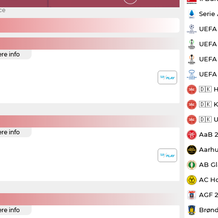
ce
Serie
UEFA
UEFA 
ere info
UEFA 
UEFA
🇩🇰 
🇩🇰 
🇩🇰 
ere info
AaB 
Aarhu
AB Gl
AC Ho
AGF 
Brønd
ere info