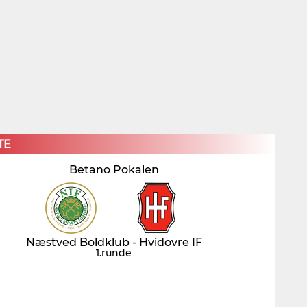
×
TE
Betano Pokalen
Næstved Boldklub - Hvidovre IF
1.runde