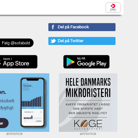
Del på Facebook
Del på Twitter
annonce
annonce