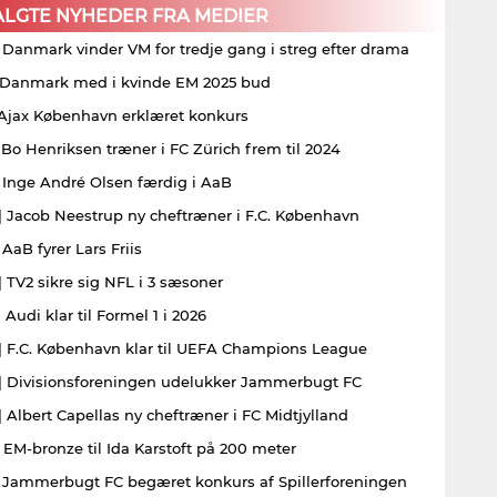
ALGTE NYHEDER FRA MEDIER
| Danmark vinder VM for tredje gang i streg efter drama
| Danmark med i kvinde EM 2025 bud
| Ajax København erklæret konkurs
| Bo Henriksen træner i FC Zürich frem til 2024
| Inge André Olsen færdig i AaB
| Jacob Neestrup ny cheftræner i F.C. København
 AaB fyrer Lars Friis
| TV2 sikre sig NFL i 3 sæsoner
 Audi klar til Formel 1 i 2026
| F.C. København klar til UEFA Champions League
| Divisionsforeningen udelukker Jammerbugt FC
| Albert Capellas ny cheftræner i FC Midtjylland
| EM-bronze til Ida Karstoft på 200 meter
| Jammerbugt FC begæret konkurs af Spillerforeningen