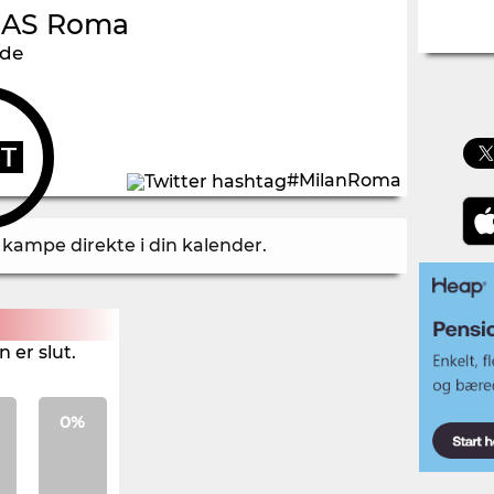
-
AS Roma
nde
UT
#MilanRoma
å kampe direkte i din kalender
.
 er slut.
0%