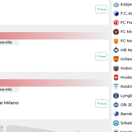
Esbje
F.C. 
FC Fr
FC Mi
FC No
ere info
HB K
Hille
Hobro
Hvido
Koldi
ere info
Lyngb
le Milano
OB 2
Rande
Silke
ce
Sønde