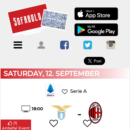
×
Menu
Forside
Kalendere
Om
Blogs
Sofabold
Opret
Kontakt
bruger
SATURDAY, 12. SEPTEMBER
Log
ind
Serie A
18:00
-
(
1
)
Anbefal Event