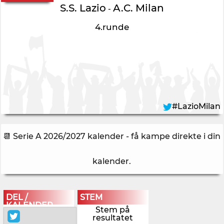
S.S. Lazio
A.C. Milan
-
4.runde
#LazioMilan
📆 Serie A 2026/2027 kalender - få kampe direkte i din
kalender
.
DEL /
STEM
KALENDER
Stem på
resultatet