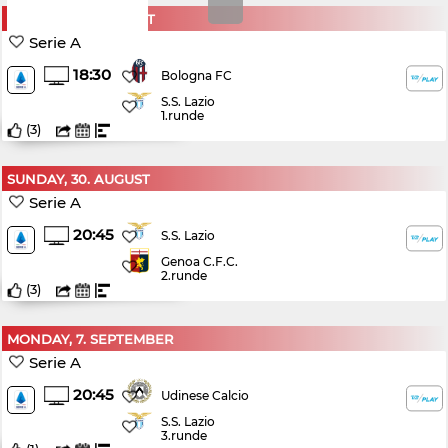
MONDAY, 24. AUGUST
Serie A
18:30
Bologna FC
S.S. Lazio
1.runde
(
3
)
SUNDAY, 30. AUGUST
Serie A
20:45
S.S. Lazio
Genoa C.F.C.
2.runde
(
3
)
MONDAY, 7. SEPTEMBER
Serie A
20:45
Udinese Calcio
S.S. Lazio
3.runde