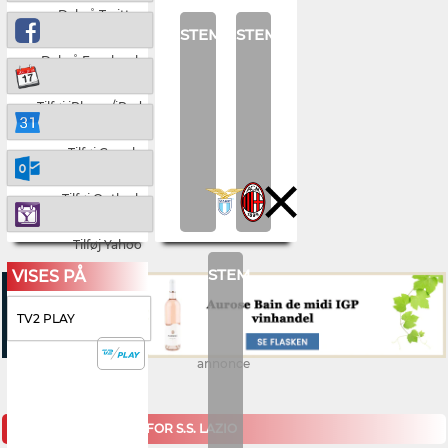
Del på Twitter
STEM
STEM
Del på Facebook
Tilføj iPhone/iPad
Tilføj Google
Tilføj Outlook
Tilføj Yahoo
STEM
VISES PÅ
TV2 PLAY
annonce
KOMMENDE KAMPE FOR S.S. LAZIO