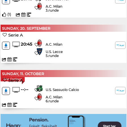
A.C. Milan
3.runde
(
1
)
SUNDAY, 20. SEPTEMBER
Serie A
20:45
A.C. Milan
U.S. Lecce
5.runde
SUNDAY, 11. OCTOBER
Ikke Fastlagt
Serie A
--:--
U.S. Sassuolo Calcio
A.C. Milan
6.runde