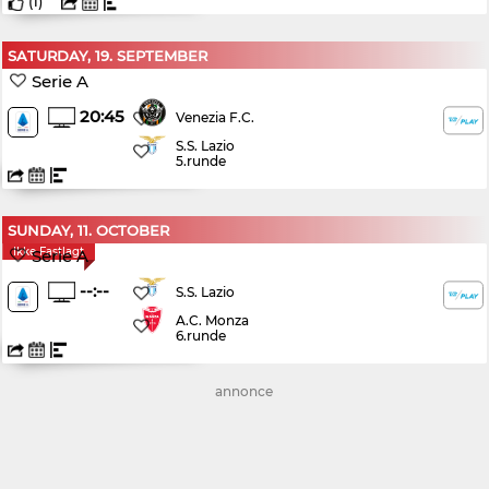
(
1
)
SATURDAY, 19. SEPTEMBER
Serie A
20:45
Venezia F.C.
S.S. Lazio
5.runde
SUNDAY, 11. OCTOBER
Ikke Fastlagt
Serie A
--:--
S.S. Lazio
A.C. Monza
6.runde
annonce