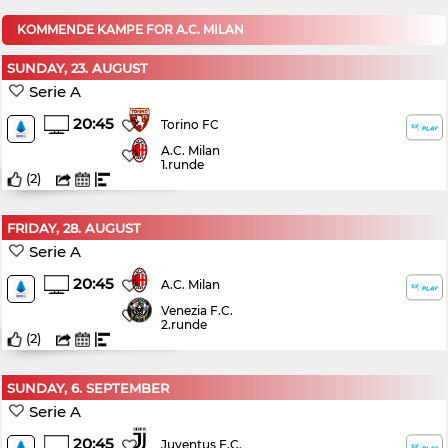
KOMMENDE KAMPE FOR A.C. MILAN
SUNDAY, 23. AUGUST
Serie A
20:45
Torino FC
A.C. Milan
1.runde
(
2
)
FRIDAY, 28. AUGUST
Serie A
20:45
A.C. Milan
Venezia F.C.
2.runde
(
2
)
SUNDAY, 6. SEPTEMBER
Serie A
20:45
Juventus F.C.