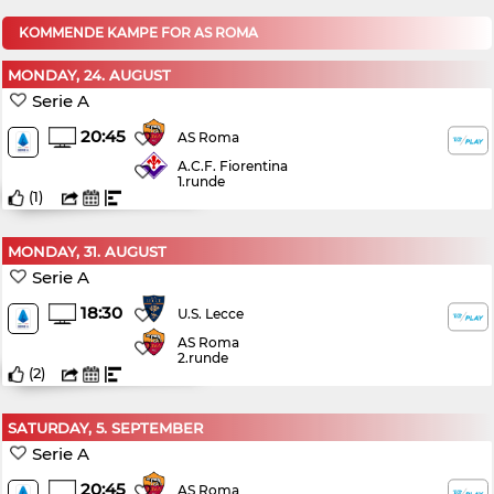
KOMMENDE KAMPE FOR AS ROMA
MONDAY, 24. AUGUST
Serie A
20:45
AS Roma
A.C.F. Fiorentina
1.runde
(
1
)
MONDAY, 31. AUGUST
Serie A
18:30
U.S. Lecce
AS Roma
2.runde
(
2
)
SATURDAY, 5. SEPTEMBER
Serie A
20:45
AS Roma