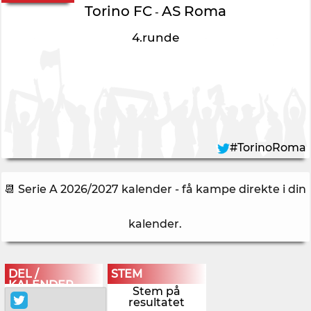
Torino FC
AS Roma
-
4.runde
#TorinoRoma
📆 Serie A 2026/2027 kalender - få kampe direkte i din
kalender
.
DEL /
STEM
KALENDER
Stem på
resultatet