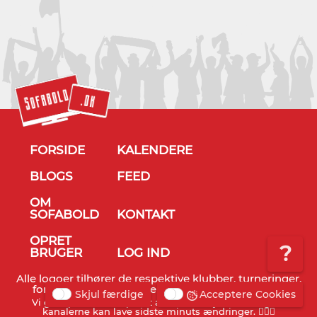
FORSIDE
KALENDERE
BLOGS
FEED
OM
SOFABOLD
KONTAKT
OPRET
?
BRUGER
LOG IND
Alle logoer tilhører de respektive klubber, turneringer,
forbund og TV stationer - © Sofabold 2011-2026
Skjul færdige
Acceptere Cookies
Vi gør opmærksom på, at alt info er vejledende og TV
kanalerne kan lave sidste minuts ændringer. 🤷🏻‍♂️