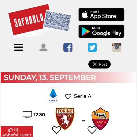
×
Menu
Forside
Kalendere
Om
Blogs
Sofabold
Opret
Kontakt
bruger
SUNDAY, 13. SEPTEMBER
Log
ind
Serie A
12:30
-
(
1
)
Anbefal Event