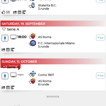
Atalanta B.C.
3.runde
(
2
)
SATURDAY, 19. SEPTEMBER
Serie A
18:00
AS Roma
F.C. Internazionale Milano
5.runde
SUNDAY, 11. OCTOBER
Ikke Fastlagt
Serie A
--:--
Como 1907
AS Roma
6.runde
annonce