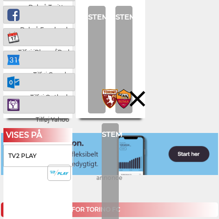
Del på Twitter
STEM
STEM
Del på Facebook
Tilføj iPhone/iPad
Tilføj Google
Tilføj Outlook
Tilføj Yahoo
STEM
VISES PÅ
TV2 PLAY
annonce
KOMMENDE KAMPE FOR TORINO FC