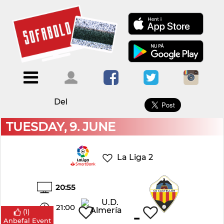
×
Menu
Forside
Kalendere
Om
Blogs
Sofabold
Del
Opret
Kontakt
bruger
TUESDAY, 9. JUNE
Log
ind
La Liga 2
20:55
21:00
-
(
1
)
Anbefal Event