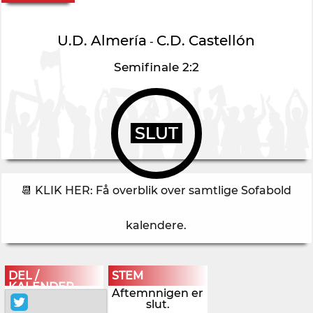
U.D. Almería
C.D. Castellón
-
Semifinale 2:2
SLUT
📆 KLIK HER: Få overblik over samtlige Sofabold
kalendere
.
DEL /
STEM
KALENDER
Aftemnnigen er
slut.