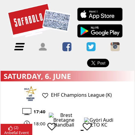
×
Menu
Forside
Kalendere
Om
Blogs
Sofabold
Opret
Kontakt
bruger
SATURDAY, 6. JUNE
Log
ind
EHF Champions League (K)
17:40
18:00
-
(
2
)
Anbefal Event