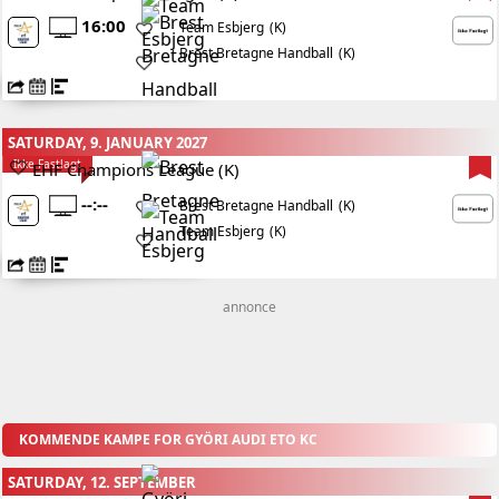
16:00
(K)
Team Esbjerg
Brest Bretagne Handball
(K)
SATURDAY, 9. JANUARY 2027
Ikke Fastlagt
EHF Champions League (K)
--:--
(K)
Brest Bretagne Handball
Team Esbjerg
(K)
annonce
KOMMENDE KAMPE FOR GYÖRI AUDI ETO KC
SATURDAY, 12. SEPTEMBER