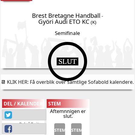
Brest Bretagne Handball
-
Györi Audi ETO KC
(K)
Semifinale
SLUT
📆 KLIK HER: Få overblik over samtlige Sofabold kalendere
.
DEL / KALENDER
STEM
Aftemnnigen er
slut.
Del på Twitter
STEM
STEM