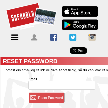
×
Menu
Forside
Kalendere
Om
Blogs
Sofabold
Opret
RESET PASSWORD
Kontakt
bruger
Indtast din email og et link vil blive sendt til dig, så du kan lave et
Log
Email
ind
Reset Password