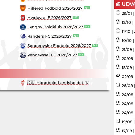
📰 UDV
Hillerød Fodbold 2026/2027
29/01 
Hvidovre IF 2026/2027
12/10 
Lyngby Boldklub 2026/2027
11/10 
Randers FC 2026/2027
10/10 
Sønderjyske Fodbold 2026/2027
21/09 
Vendsyssel FF 2026/2027
20/09 
15/09 |
02/09 
🇩🇰 Håndbold Landsholdet (K)
26/08 |
24/08 
24/08 
24/08 
19/08 
17/08 