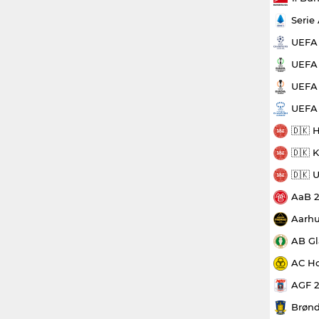
Serie
UEFA
UEFA 
UEFA 
UEFA
🇩🇰 
🇩🇰 
🇩🇰 
AaB 
Aarhu
AB Gl
AC Ho
AGF 
Brønd