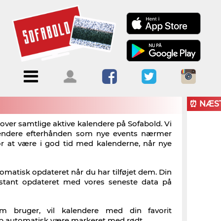
Menu
Forside
Kalendere
Om
Blogs
Sofabold
⏰ NÆS
Opret
k over samtlige aktive kalendere på Sofabold. Vi
lendere efterhånden som nye events nærmer
Kontakt
bruger
for at være i god tid med kalenderne, når nye
Log ind
tomatisk opdateret når du har tilføjet dem. Din
nstant opdateret med vores seneste data på
m bruger, vil kalendere med din favorit
klub automatisk være markeret med rødt.