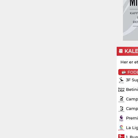
📆 KAL
Her er e
FOD
3F Su
Betin
Campo
Campo
Premi
La Li
1. Bu