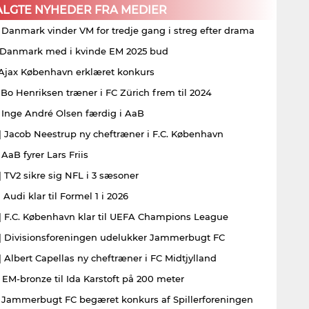
ALGTE NYHEDER FRA MEDIER
| Danmark vinder VM for tredje gang i streg efter drama
| Danmark med i kvinde EM 2025 bud
| Ajax København erklæret konkurs
| Bo Henriksen træner i FC Zürich frem til 2024
| Inge André Olsen færdig i AaB
| Jacob Neestrup ny cheftræner i F.C. København
 AaB fyrer Lars Friis
| TV2 sikre sig NFL i 3 sæsoner
 Audi klar til Formel 1 i 2026
| F.C. København klar til UEFA Champions League
| Divisionsforeningen udelukker Jammerbugt FC
| Albert Capellas ny cheftræner i FC Midtjylland
| EM-bronze til Ida Karstoft på 200 meter
| Jammerbugt FC begæret konkurs af Spillerforeningen