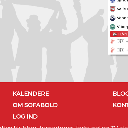
Vejle
Vends
Vibor
HÅN
🇩🇰 
🇩🇰 
KALENDERE
BLO
OM SOFABOLD
KON
LOG IND
ektive klubber, turneringer, forbund og TV sta