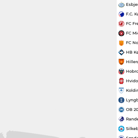
Esbje
F.C. 
FC Fr
FC Mi
FC No
HB K
Hille
Hobro
Hvido
Koldi
Lyngb
OB 2
Rande
Silke
Sønde