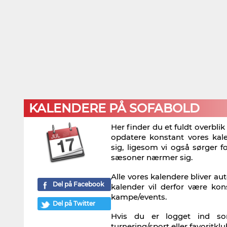
KALENDERE PÅ SOFABOLD
Her finder du et fuldt overbli
opdatere konstant vores ka
sig, ligesom vi også sørger 
sæsoner nærmer sig.
Alle vores kalendere bliver au
Del på Facebook
kalender vil derfor være ko
kampe/events.
Del på Twitter
Hvis du er logget ind so
turnering/sport eller favorit