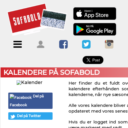
×
Menu
Forside
Kalendere
Om
Blogs
Sofabold
Opret
Kontakt
bruger
KALENDERE PÅ SOFABOLD
Log
Her finder du et fuldt ov
ind
kalendere efterhånden so
kalenderne, når nye sæson
Del på
Alle vores kalendere bliver
Facebook
opdateret med vores senes
Del på Twitter
Hvis du er logget ind som 
være markeret med rødt.