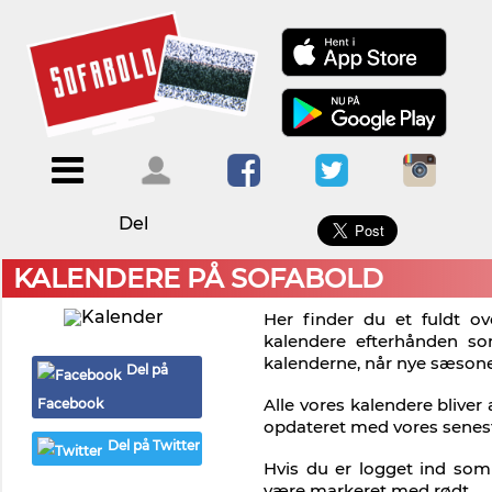
×
Menu
Forside
Kalendere
Om
Blogs
Sofabold
Del
Opret
Kontakt
bruger
KALENDERE PÅ SOFABOLD
Log
Her finder du et fuldt ov
ind
kalendere efterhånden so
kalenderne, når nye sæson
Del på
Alle vores kalendere bliver
Facebook
opdateret med vores senes
Del på Twitter
Hvis du er logget ind som 
være markeret med rødt.