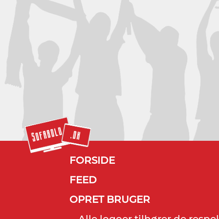
FORSIDE
FEED
OPRET BRUGER
Alle logoer tilhører de resp