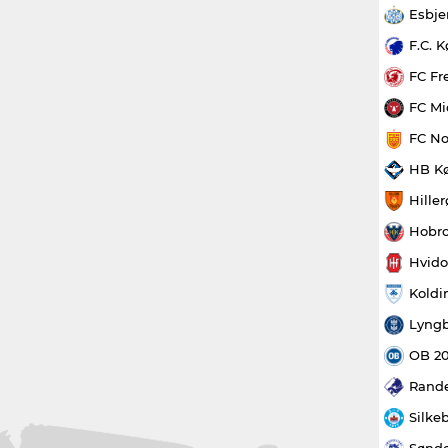
Esbje
F.C. 
FC Fr
FC Mi
FC No
HB K
Hille
Hobro
Hvido
Koldi
Lyngb
OB 2
Rande
Silke
Sønde