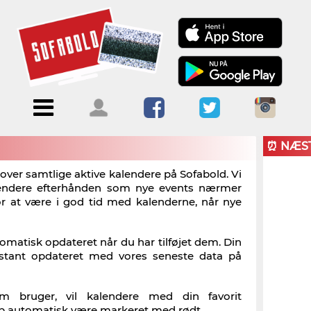
Menu
Forside
Kalendere
Om
Blogs
Sofabold
⏰ NÆS
Opret
k over samtlige aktive kalendere på Sofabold. Vi
lendere efterhånden som nye events nærmer
Kontakt
bruger
for at være i god tid med kalenderne, når nye
Log ind
tomatisk opdateret når du har tilføjet dem. Din
nstant opdateret med vores seneste data på
m bruger, vil kalendere med din favorit
klub automatisk være markeret med rødt.