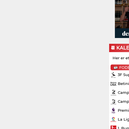
📆 KAL
Her er e
FOD
3F Su
Betin
Campo
Campo
Premi
La Li
1. Bu