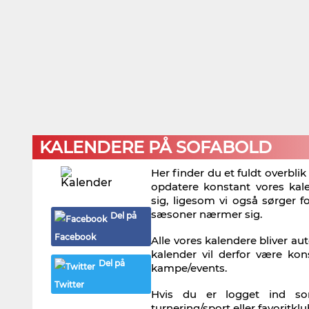
KALENDERE PÅ SOFABOLD
Her finder du et fuldt overbli
opdatere konstant vores ka
sig, ligesom vi også sørger 
sæsoner nærmer sig.
Del på
Facebook
Alle vores kalendere bliver au
kalender vil derfor være ko
Del på
kampe/events.
Twitter
Hvis du er logget ind so
turnering/sport eller favorit