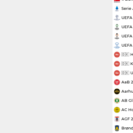
Serie
UEFA
UEFA 
UEFA 
UEFA
🇩🇰 
🇩🇰 
🇩🇰 
AaB 
Aarhu
AB Gl
AC Ho
AGF 
Brønd