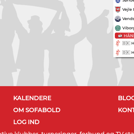
Vejle
Vends
Vibor
HÅN
🇩🇰 
🇩🇰 
KALENDERE
BLO
OM SOFABOLD
KON
LOG IND
ektive klubber, turneringer, forbund og TV sta