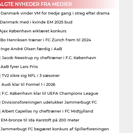
ALGTE NYHEDER FRA MEDIER
| Danmark vinder VM for tredje gang i streg efter drama
| Danmark med i kvinde EM 2025 bud
| Ajax København erklæret konkurs
| Bo Henriksen træner i FC Zürich frem til 2024
| Inge André Olsen færdig i AaB
| Jacob Neestrup ny cheftræner i F.C. København
 AaB fyrer Lars Friis
| TV2 sikre sig NFL i 3 sæsoner
 Audi klar til Formel 1 i 2026
| F.C. København klar til UEFA Champions League
| Divisionsforeningen udelukker Jammerbugt FC
| Albert Capellas ny cheftræner i FC Midtjylland
| EM-bronze til Ida Karstoft på 200 meter
| Jammerbugt FC begæret konkurs af Spillerforeningen