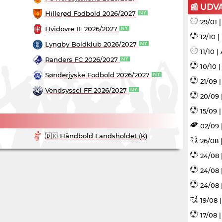
📰 UDV
Hillerød Fodbold 2026/2027
29/01 
Hvidovre IF 2026/2027
12/10 
Lyngby Boldklub 2026/2027
11/10 
Randers FC 2026/2027
10/10 
Sønderjyske Fodbold 2026/2027
21/09 
Vendsyssel FF 2026/2027
20/09 
15/09 |
02/09 
🇩🇰 Håndbold Landsholdet (K)
26/08 |
24/08 
24/08 
24/08 
19/08 
17/08 