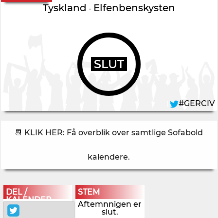
Tyskland
Elfenbenskysten
-
SLUT
#GERCIV
📆 KLIK HER: Få overblik over samtlige Sofabold
kalendere
.
DEL /
STEM
KALENDER
Aftemnnigen er
slut.