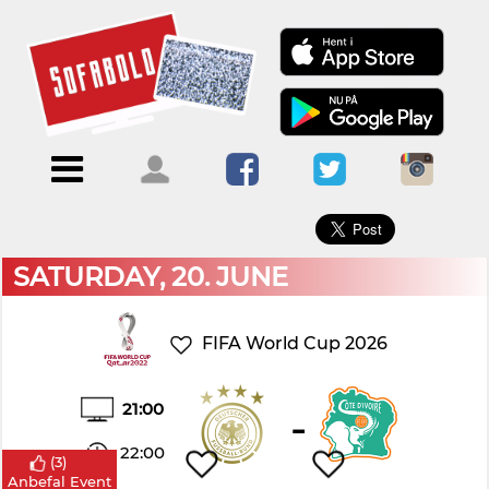
×
Menu
Forside
Kalendere
Om
Blogs
Sofabold
Opret
Kontakt
bruger
SATURDAY, 20. JUNE
Log
ind
FIFA World Cup 2026
21:00
-
22:00
(
3
)
Anbefal Event