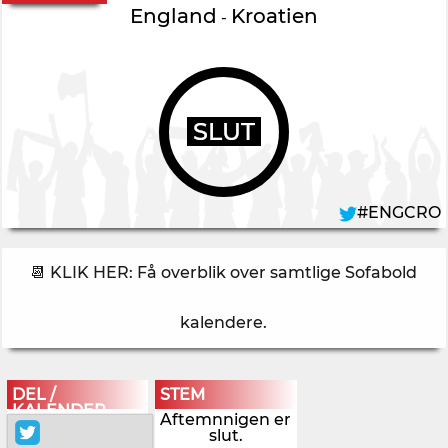
England
Kroatien
-
SLUT
#ENGCRO
📆 KLIK HER: Få overblik over samtlige Sofabold
kalendere
.
DEL /
STEM
KALENDER
Aftemnnigen er
slut.