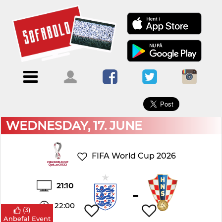
×
Menu
Forside
Kalendere
Om
Blogs
Sofabold
Opret
Kontakt
bruger
WEDNESDAY, 17. JUNE
Log
ind
FIFA World Cup 2026
21:10
-
22:00
(
3
)
Anbefal Event