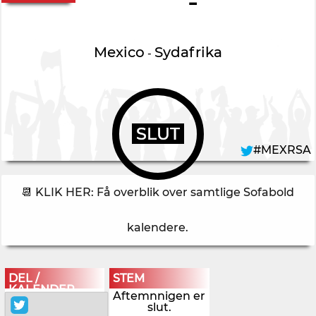
-
Mexico
Sydafrika
-
SLUT
#MEXRSA
📆 KLIK HER: Få overblik over samtlige Sofabold
kalendere
.
DEL /
STEM
KALENDER
Aftemnnigen er
slut.