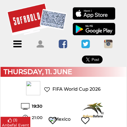
×
Menu
Forside
Kalendere
Om
Blogs
Sofabold
Opret
Kontakt
bruger
THURSDAY, 11. JUNE
Log
ind
FIFA World Cup 2026
19:30
21:00
(
3
)
Anbefal Event