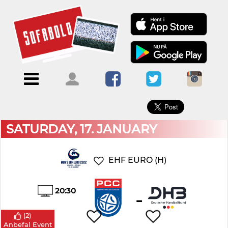
×
Menu
Forside
Kalendere
Om
Blogs
Sofabold
Opret
Kontakt
bruger
SATURDAY, 17. JANUARY
Log
ind
EHF EURO (H)
20:30
-
(
2
)
Anbefal Event