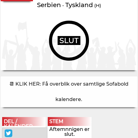
Serbien
Tyskland
-
(H)
SLUT
📆 KLIK HER: Få overblik over samtlige Sofabold
kalendere
.
DEL /
STEM
KALENDER
Aftemnnigen er
slut.