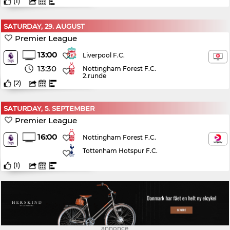
(
1
)
SATURDAY, 29. AUGUST
Premier League
13:00
Liverpool F.C.
13:30
Nottingham Forest F.C.
2.runde
(
2
)
SATURDAY, 5. SEPTEMBER
Premier League
16:00
Nottingham Forest F.C.
Tottenham Hotspur F.C.
(
1
)
annonce