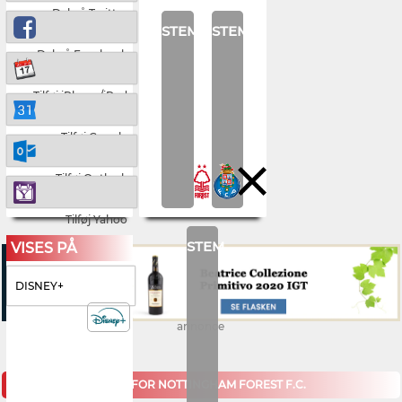
Del på Twitter
STEM
STEM
Del på Facebook
Tilføj iPhone/iPad
Tilføj Google
Tilføj Outlook
Tilføj Yahoo
STEM
VISES PÅ
DISNEY+
annonce
KOMMENDE KAMPE FOR NOTTINGHAM FOREST F.C.