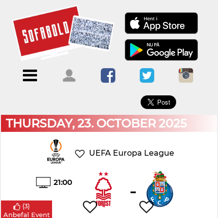
×
Menu
Forside
Kalendere
Om
Blogs
Sofabold
Opret
Kontakt
bruger
THURSDAY, 23. OCTOBER 2025
Log
ind
UEFA Europa League
21:00
-
(
3
)
Anbefal Event