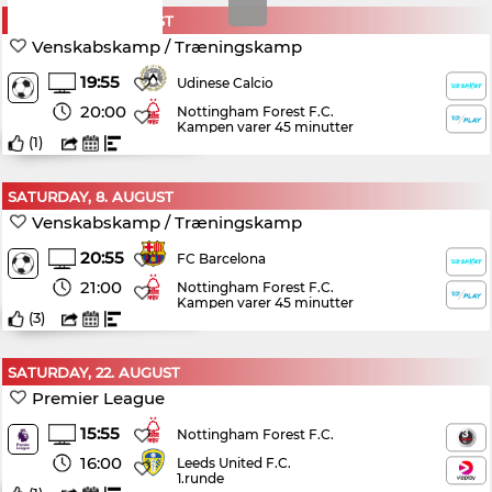
SATURDAY, 8. AUGUST
Venskabskamp / Træningskamp
19:55
Udinese Calcio
20:00
Nottingham Forest F.C.
Kampen varer 45 minutter
(
1
)
SATURDAY, 8. AUGUST
Venskabskamp / Træningskamp
20:55
FC Barcelona
21:00
Nottingham Forest F.C.
Kampen varer 45 minutter
(
3
)
SATURDAY, 22. AUGUST
Premier League
15:55
Nottingham Forest F.C.
16:00
Leeds United F.C.
1.runde