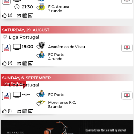
21:30
F.C. Arouca
3.runde
(
2
)
SATURDAY, 29. AUGUST
Liga Portugal
19:00
Académico de Viseu
FC Porto
4.runde
(
2
)
SUNDAY, 6. SEPTEMBER
Ikke Fastlagt
Liga Portugal
--:--
FC Porto
Moreirense F.C.
5.runde
(
1
)