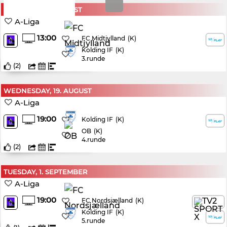
SATURDAY, 15. AUGUST
A-Liga
13:00
(K)
FC Midtjylland
Kolding IF
(K)
3.runde
(
2
)
WEDNESDAY, 19. AUGUST
A-Liga
19:00
(K)
Kolding IF
OB
(K)
4.runde
(
2
)
TUESDAY, 1. SEPTEMBER
A-Liga
19:00
(K)
FC Nordsjælland
Kolding IF
(K)
5.runde