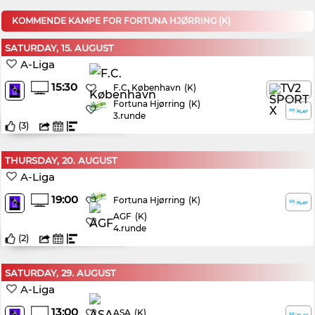
KOMMENDE KAMPE FOR FORTUNA HJØRRING (K)
SATURDAY, 15. AUGUST
A-Liga
15:30
(K)
F.C. København
Fortuna Hjørring
(K)
3.runde
(
3
)
THURSDAY, 20. AUGUST
A-Liga
19:00
(K)
Fortuna Hjørring
AGF
(K)
4.runde
(
2
)
SATURDAY, 29. AUGUST
A-Liga
13:00
(K)
ASA