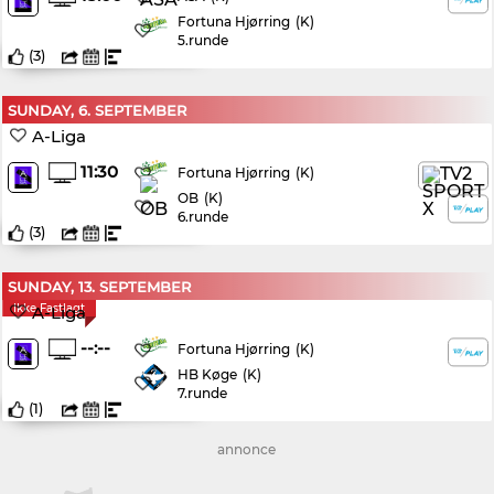
Fortuna Hjørring
(K)
5.runde
(
3
)
SUNDAY, 6. SEPTEMBER
A-Liga
11:30
(K)
Fortuna Hjørring
OB
(K)
6.runde
(
3
)
SUNDAY, 13. SEPTEMBER
Ikke Fastlagt
A-Liga
--:--
(K)
Fortuna Hjørring
HB Køge
(K)
7.runde
(
1
)
annonce