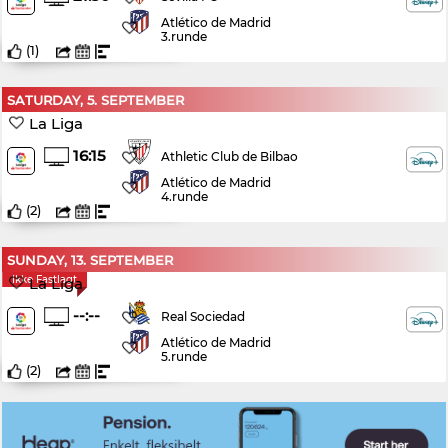
Atlético de Madrid
3.runde
(
1
)
SATURDAY, 5. SEPTEMBER
La Liga
16:15
Athletic Club de Bilbao
Atlético de Madrid
4.runde
(
2
)
SUNDAY, 13. SEPTEMBER
Ikke Fastlagt
La Liga
--:--
Real Sociedad
Atlético de Madrid
5.runde
(
2
)