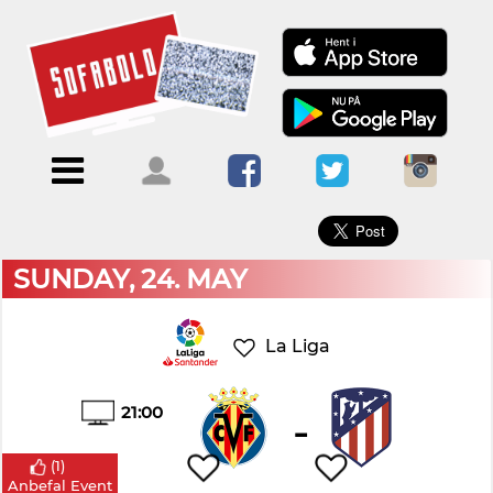
×
Menu
Forside
Kalendere
Om
Blogs
Sofabold
Opret
Kontakt
bruger
SUNDAY, 24. MAY
Log
ind
La Liga
21:00
-
(
1
)
Anbefal Event