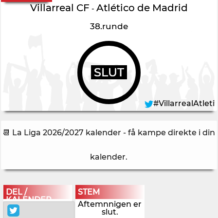
Villarreal CF
Atlético de Madrid
-
38.runde
SLUT
#VillarrealAtleti
📆 La Liga 2026/2027 kalender - få kampe direkte i din
kalender
.
DEL /
STEM
KALENDER
Aftemnnigen er
slut.