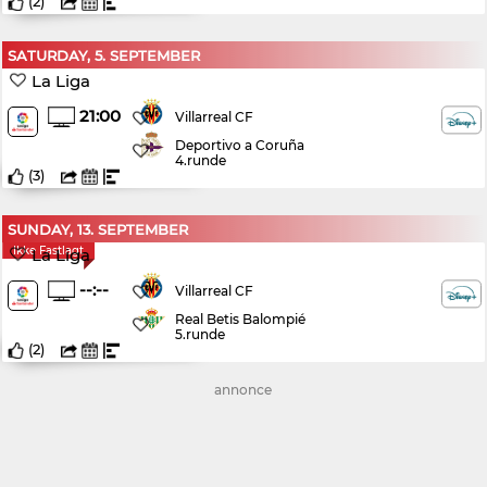
(
2
)
SATURDAY, 5. SEPTEMBER
La Liga
21:00
Villarreal CF
Deportivo a Coruña
4.runde
(
3
)
SUNDAY, 13. SEPTEMBER
Ikke Fastlagt
La Liga
--:--
Villarreal CF
Real Betis Balompié
5.runde
(
2
)
annonce