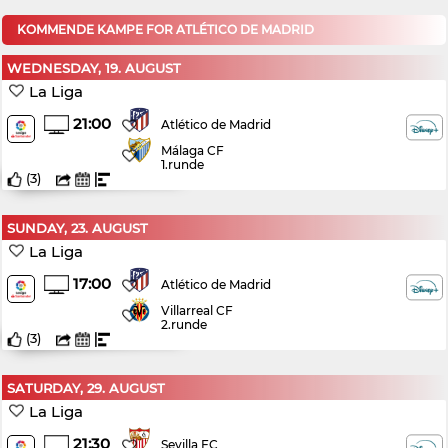
KOMMENDE KAMPE FOR ATLÉTICO DE MADRID
WEDNESDAY, 19. AUGUST
La Liga
21:00
Atlético de Madrid
Málaga CF
1.runde
(
3
)
SUNDAY, 23. AUGUST
La Liga
17:00
Atlético de Madrid
Villarreal CF
2.runde
(
3
)
SATURDAY, 29. AUGUST
La Liga
21:30
Sevilla FC