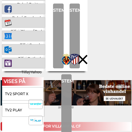
Del på Twitter
STEM
STEM
Del på Facebook
Tilføj iPhone/iPad
Tilføj Google
Tilføj Outlook
Tilføj Yahoo
STEM
VISES PÅ
TV2 SPORT X
annonce
TV2 PLAY
KOMMENDE KAMPE FOR VILLARREAL CF