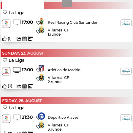
SUNDAY, 16. AUGUST
La Liga
17:00
Real Racing Club Santander
Villarreal CF
1.runde
(
1
)
SUNDAY, 23. AUGUST
La Liga
17:00
Atlético de Madrid
Villarreal CF
2.runde
(
3
)
FRIDAY, 28. AUGUST
La Liga
21:30
Deportivo Alavés
Villarreal CF
3.runde