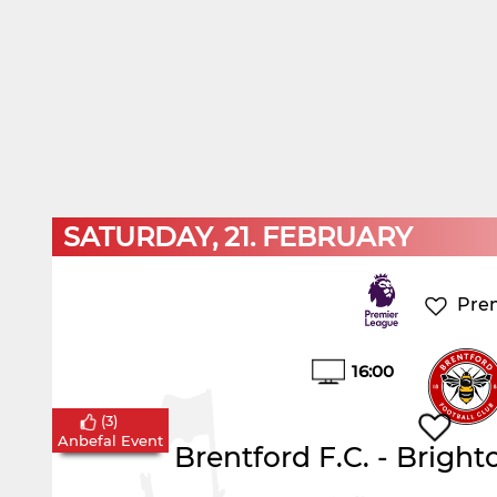
SATURDAY, 21. FEBRUARY
Pre
16:00
(
3
)
Anbefal Event
Brentford F.C.
-
Brighto