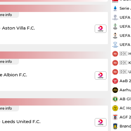
Serie
ere info
UEFA
UEFA 
-
Aston Villa F.C.
UEFA 
UEFA
🇩🇰 
ere info
🇩🇰 
🇩🇰 
 Albion F.C.
AaB 
Aarhu
AB Gl
AC Ho
ere info
AGF 
-
Leeds United F.C.
Brønd