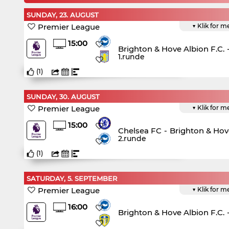
SUNDAY, 23. AUGUST
Premier League
▼ Klik for m
15:00
Brighton & Hove Albion F.C.
1.runde
(
1
)
SUNDAY, 30. AUGUST
Premier League
▼ Klik for m
15:00
Chelsea FC
-
Brighton & Hove
2.runde
(
1
)
SATURDAY, 5. SEPTEMBER
Premier League
▼ Klik for m
16:00
Brighton & Hove Albion F.C.