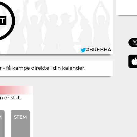
UT
#BREBHA
- få kampe direkte i din kalender
.
 er slut.
M
STEM