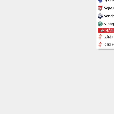
Vejle
Vends
Vibor
HÅN
🇩🇰 
🇩🇰 