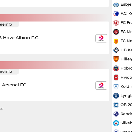
Esbje
F.C. 
FC Fr
ere info
FC Mi
& Hove Albion F.C.
FC No
HB K
Hille
Hobro
ere info
Hvido
-
Arsenal FC
Koldi
Lyngb
OB 2
ce
Rande
Silke
Sønde