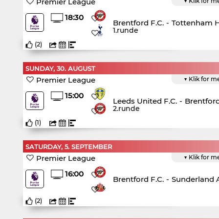
Premier League
▼ Klik for m
18:30
Brentford F.C.
-
Tottenham H
1.runde
(
2
)
SUNDAY, 30. AUGUST
Premier League
▼ Klik for m
15:00
Leeds United F.C.
-
Brentford
2.runde
(
1
)
SATURDAY, 5. SEPTEMBER
Premier League
▼ Klik for m
16:00
Brentford F.C.
-
Sunderland A
(
2
)