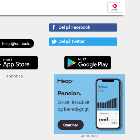
Del på Facebook
Del på Twitter
annonce
annonce