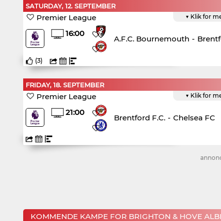
SATURDAY, 12. SEPTEMBER
Premier League
▼ Klik for m
16:00
A.F.C. Bournemouth
-
Brentf
(
3
)
FRIDAY, 18. SEPTEMBER
Premier League
▼ Klik for m
21:00
Brentford F.C.
-
Chelsea FC
annon
KOMMENDE KAMPE FOR BRIGHTON & HOVE ALBI