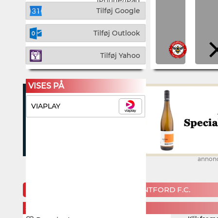
iPhone/iPad
Tilføj Google
Tilføj Outlook
Tilføj Yahoo
VISES PÅ
VIAPLAY
annon
KOMMENDE KAMPE FOR BRENTFORD F.C.
SATURDAY, 22. AUGUST