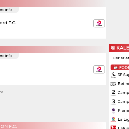
ere info
ord F.C.
📆 KAL
ere info
Her er e
FOD
3F Su
Betin
ce
Campo
Campo
Premi
La Li
ON F.C.
1. Bu