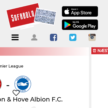
Menu
Forside
Kalendere
Om
Blogs
Sofabold
⏰ NÆS
Opret
mier League
Kontakt
bruger
Log ind
-
n & Hove Albion F.C.