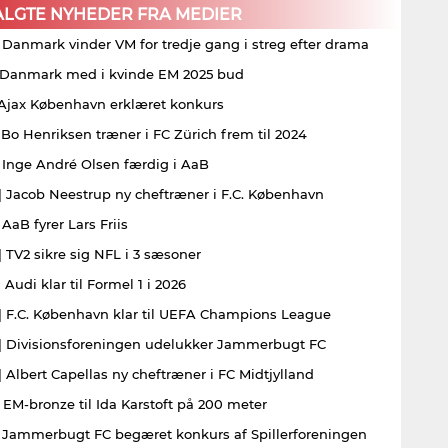
ALGTE NYHEDER FRA MEDIER
| Danmark vinder VM for tredje gang i streg efter drama
| Danmark med i kvinde EM 2025 bud
| Ajax København erklæret konkurs
| Bo Henriksen træner i FC Zürich frem til 2024
| Inge André Olsen færdig i AaB
| Jacob Neestrup ny cheftræner i F.C. København
 AaB fyrer Lars Friis
| TV2 sikre sig NFL i 3 sæsoner
 Audi klar til Formel 1 i 2026
| F.C. København klar til UEFA Champions League
| Divisionsforeningen udelukker Jammerbugt FC
| Albert Capellas ny cheftræner i FC Midtjylland
| EM-bronze til Ida Karstoft på 200 meter
| Jammerbugt FC begæret konkurs af Spillerforeningen