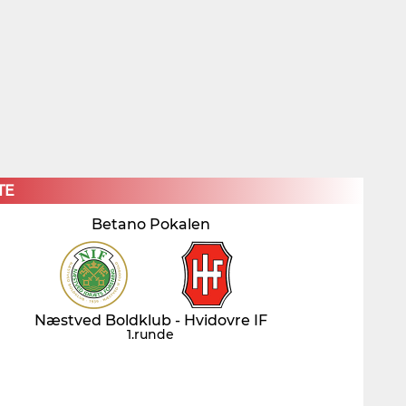
×
TE
Betano Pokalen
Næstved Boldklub - Hvidovre IF
1.runde