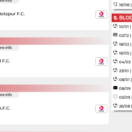
ere info
16/08 
otspur F.C.
📃 BLO
10/01 
02/12 
18/02 
ere info
16/05 
 F.C.
04/03 
23/01 
08/01 
08/09 
ere info
05/09 
26/08 
.F.C.