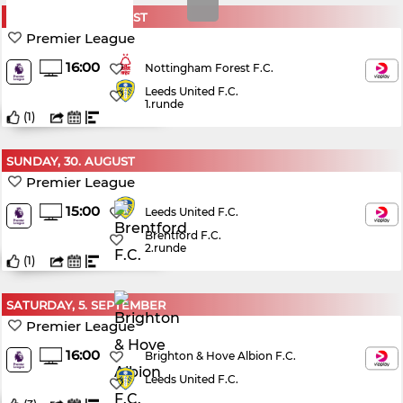
SATURDAY, 22. AUGUST
Premier League
16:00
Nottingham Forest F.C.
Leeds United F.C.
1.runde
(
1
)
SUNDAY, 30. AUGUST
Premier League
15:00
Leeds United F.C.
Brentford F.C.
2.runde
(
1
)
SATURDAY, 5. SEPTEMBER
Premier League
16:00
Brighton & Hove Albion F.C.
Leeds United F.C.