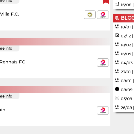
ere info
16/08 
illa F.C.
📃 BLO
10/01 
02/12 
18/02 
ere info
16/05 
 Rennais FC
04/03 
23/01 
08/01 
08/09 
ere info
05/09 
26/08 
ain