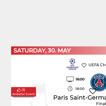
SATURDAY, 30. MAY
UEFA Ch
16:00
18:00
(
3
)
Anbefal Event
Paris Saint-Germ
Fina