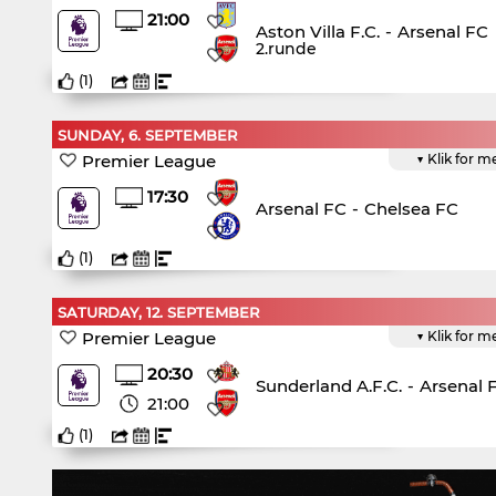
21:00
Aston Villa F.C.
-
Arsenal FC
2.runde
(
1
)
SUNDAY, 6. SEPTEMBER
Premier League
▼ Klik for m
17:30
Arsenal FC
-
Chelsea FC
(
1
)
SATURDAY, 12. SEPTEMBER
Premier League
▼ Klik for m
20:30
Sunderland A.F.C.
-
Arsenal 
21:00
(
1
)