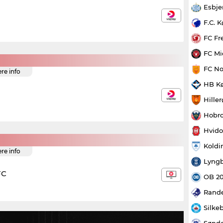
Esbje
F.C. 
FC Fr
FC Mi
FC No
ere info
HB K
Hille
Hobro
Hvido
Koldi
ere info
Lyngb
FC
OB 2
Rande
Silke
Sønde