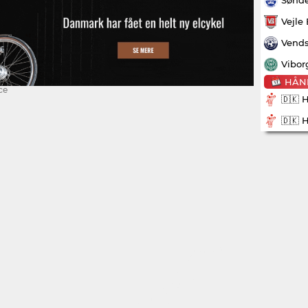
Vejle
Vends
Vibor
HÅN
ce
🇩🇰 
🇩🇰 