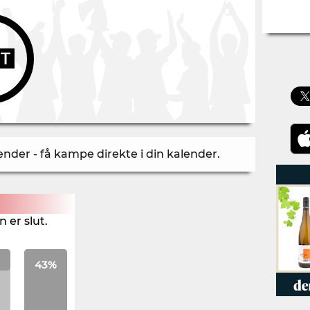
UT
der - få kampe direkte i din kalender
.
 er slut.
43%