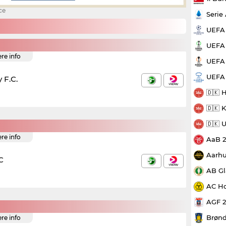
ce
Serie
UEFA
UEFA 
ere info
UEFA 
UEFA
 F.C.
🇩🇰 
🇩🇰 
🇩🇰 
ere info
AaB 
Aarhu
C
AB Gl
AC Ho
AGF 
Brønd
ere info