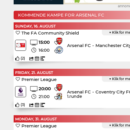
annon
KOMMENDE KAMPE FOR ARSENAL FC
SUNDAY, 16. AUGUST
The FA Community Shield
▼ Klik for m
15:00
Arsenal FC
-
Manchester City
16:00
(
2
)
FRIDAY, 21. AUGUST
Premier League
▼ Klik for m
20:00
Arsenal FC
-
Coventry City F
21:00
1.runde
(
3
)
MONDAY, 31. AUGUST
Premier League
▼ Klik for m