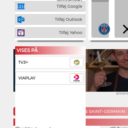
iPhone/iPad
Tilføj Google
Tilføj Outlook
Tilføj Yahoo
VISES PÅ
TV3+
VIAPLAY
annon
KOMMENDE KAMPE FOR PARIS SAINT-GERMAIN
WEDNESDAY, 12. AUGUST