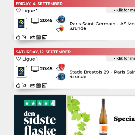
FRIDAY, 4. SEPTEMBER
Ligue 1
▼ Klik for m
20:45
Paris Saint-Germain
-
AS Mo
3.runde
(
3
)
SATURDAY, 12. SEPTEMBER
Ligue 1
▼ Klik for m
20:45
Stade Brestois 29
-
Paris Sa
4.runde
(
2
)