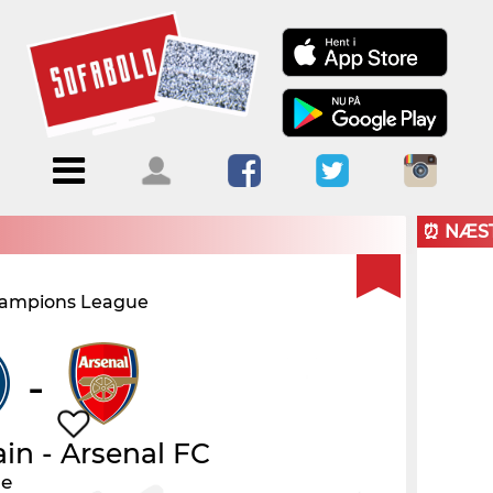
Menu
Forside
Kalendere
Om
Blogs
Sofabold
⏰ NÆS
Opret
ampions League
Kontakt
bruger
Log ind
-
ain
-
Arsenal FC
le