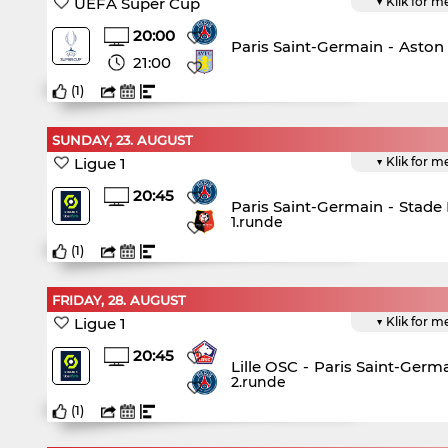
UEFA Super Cup
▼ Klik for m
20:00
Paris Saint-Germain
-
Aston V
21:00
(
1
)
SUNDAY, 23. AUGUST
Ligue 1
▼ Klik for m
20:45
Paris Saint-Germain
-
Stade
1.runde
(
1
)
FRIDAY, 28. AUGUST
Ligue 1
▼ Klik for m
20:45
Lille OSC
-
Paris Saint-Germ
2.runde
(
1
)