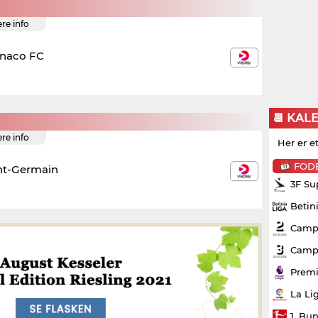
ere info
naco FC
📆 KAL
ere info
Her er e
FOD
int-Germain
3F Su
Betin
Campo
Campo
Premi
La Li
1. Bu