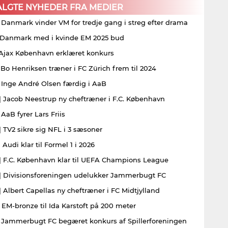
ALGTE NYHEDER FRA MEDIER
| Danmark vinder VM for tredje gang i streg efter drama
| Danmark med i kvinde EM 2025 bud
| Ajax København erklæret konkurs
| Bo Henriksen træner i FC Zürich frem til 2024
| Inge André Olsen færdig i AaB
| Jacob Neestrup ny cheftræner i F.C. København
 AaB fyrer Lars Friis
| TV2 sikre sig NFL i 3 sæsoner
 Audi klar til Formel 1 i 2026
| F.C. København klar til UEFA Champions League
| Divisionsforeningen udelukker Jammerbugt FC
| Albert Capellas ny cheftræner i FC Midtjylland
| EM-bronze til Ida Karstoft på 200 meter
| Jammerbugt FC begæret konkurs af Spillerforeningen