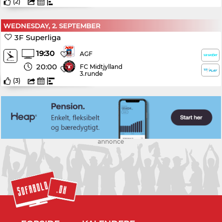
(
2
)
WEDNESDAY, 2. SEPTEMBER
3F Superliga
19:30
AGF
20:00
FC Midtjylland
3.runde
(
3
)
annonce