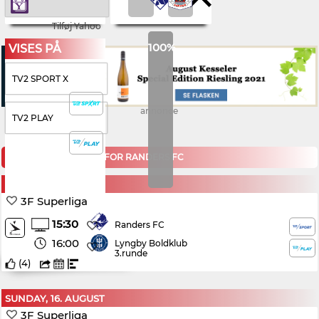
Tilføj Yahoo
100%
VISES PÅ
TV2 SPORT X
annonce
TV2 PLAY
KOMMENDE KAMPE FOR RANDERS FC
SUNDAY, 9. AUGUST
3F Superliga
15:30
Randers FC
16:00
Lyngby Boldklub
3.runde
(
4
)
SUNDAY, 16. AUGUST
3F Superliga