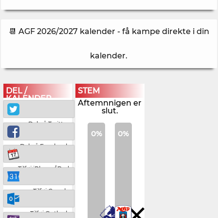
📆 AGF 2026/2027 kalender - få kampe direkte i din
kalender
.
DEL /
STEM
KALENDER
Aftemnnigen er
slut.
Del på Twitter
0%
0%
Del på Facebook
Tilføj iPhone/iPad
Tilføj Google
Tilføj Outlook