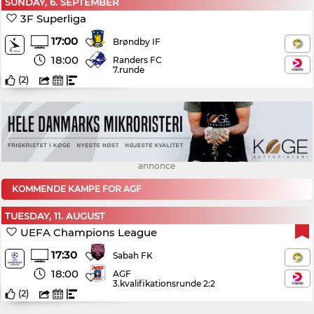
SUNDAY, 6. SEPTEMBER
3F Superliga
17:00
Brøndby IF
18:00
Randers FC
7.runde
(
2
)
annonce
KOMMENDE KAMPE FOR AGF
TUESDAY, 11. AUGUST
UEFA Champions League
17:30
Sabah FK
18:00
AGF
3.kvalifikationsrunde 2:2
(
2
)