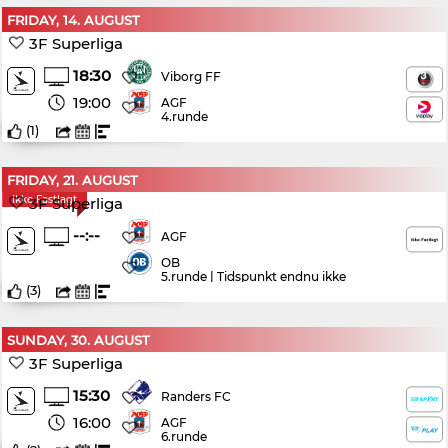
FRIDAY, 14. AUGUST
3F Superliga
18:30
Viborg FF
19:00
AGF
4.runde
(
1
)
FRIDAY, 21. AUGUST
Ikke Fastlagt
3F Superliga
--:--
AGF
OB
5.runde | Tidspunkt endnu ikke
bekræftet
(
3
)
SUNDAY, 30. AUGUST
3F Superliga
15:30
Randers FC
16:00
AGF
6.runde