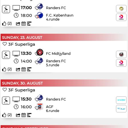
17:00
Randers FC
18:00
F.C. København
4.runde
(
2
)
SUNDAY, 23. AUGUST
3F Superliga
13:30
FC Midtjylland
14:00
Randers FC
5.runde
(
2
)
SUNDAY, 30. AUGUST
3F Superliga
15:30
Randers FC
16:00
AGF
6.runde
(
2
)