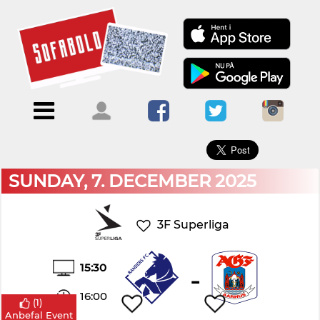
×
Menu
Forside
Kalendere
Om
Blogs
Sofabold
Opret
Kontakt
bruger
SUNDAY, 7. DECEMBER 2025
Log
ind
3F Superliga
15:30
-
16:00
(
1
)
Anbefal Event