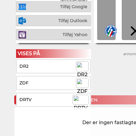
iPhone/iPad
Tilføj Google
Tilføj Outlook
Tilføj Yahoo
VISES PÅ
annon
DR2
ZDF
KOMMENDE KAMPE FOR ITALIEN
DRTV
Der er ingen fastlagt