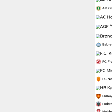
AB Gl
A
Esbje
FC Fr
FC No
Hille
Hobro
Hvido