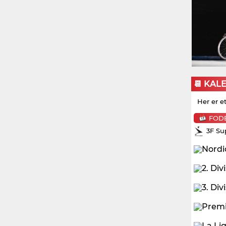
📆 KAL
Her er e
FOD
3F Su