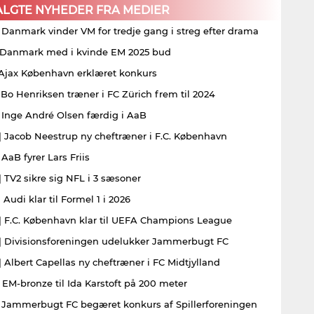
ALGTE NYHEDER FRA MEDIER
| Danmark vinder VM for tredje gang i streg efter drama
| Danmark med i kvinde EM 2025 bud
| Ajax København erklæret konkurs
| Bo Henriksen træner i FC Zürich frem til 2024
| Inge André Olsen færdig i AaB
| Jacob Neestrup ny cheftræner i F.C. København
 AaB fyrer Lars Friis
| TV2 sikre sig NFL i 3 sæsoner
 Audi klar til Formel 1 i 2026
| F.C. København klar til UEFA Champions League
| Divisionsforeningen udelukker Jammerbugt FC
| Albert Capellas ny cheftræner i FC Midtjylland
| EM-bronze til Ida Karstoft på 200 meter
| Jammerbugt FC begæret konkurs af Spillerforeningen