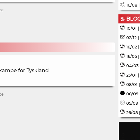
16/08 
ce
📃 BLO
10/01 
02/12 
18/02 
16/05 
04/03 
 kampe for Tyskland
23/01 
08/01 
08/09 
ce
05/09 
26/08 