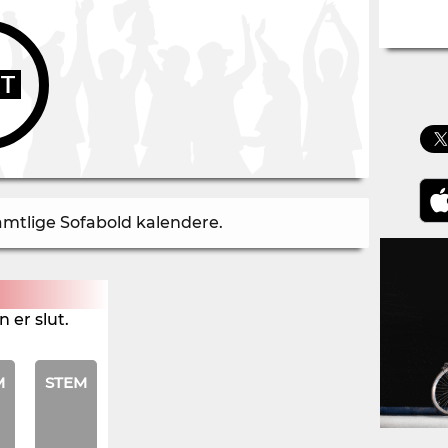
UT
samtlige Sofabold kalendere
.
 er slut.
M
STEM