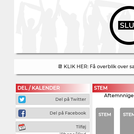
SL
📆 KLIK HER: Få overblik over 
DEL / KALENDER
STEM
Aftemnnigen
Del på Twitter
Del på Facebook
STEM
STE
Tilføj