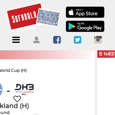
Menu
Forside
Kalendere
Om
Blogs
Sofabold
⏰ NÆS
Opret
World Cup (H)
Kontakt
bruger
Log ind
-
kland
(H)
ound