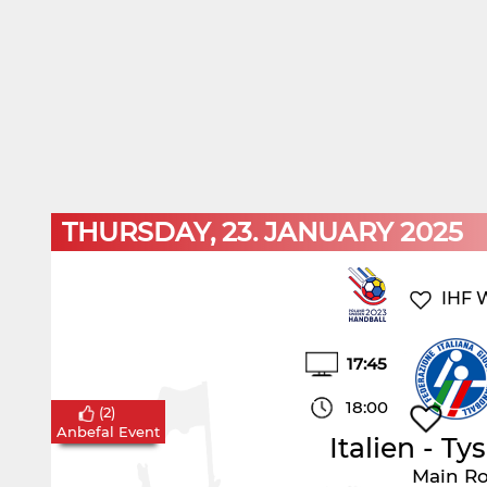
THURSDAY, 23. JANUARY 2025
IHF 
17:45
18:00
(
2
)
Anbefal Event
Italien
-
Tys
Main R