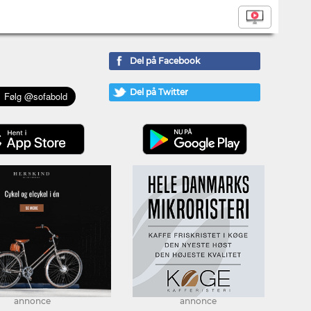
Del på Facebook
Del på Twitter
annonce
annonce