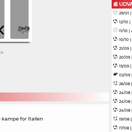
📰 UDV
29/01 
12/10 
11/10 
10/10 
21/09 
ce
20/09 
15/09 |
02/09 
26/08 |
24/08 
24/08 
24/08 
e kampe for Italien
19/08 
17/08 