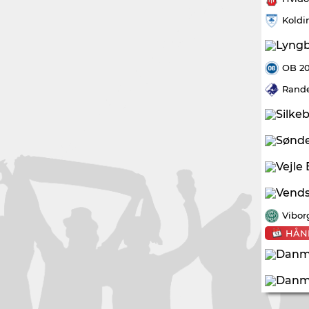
Koldi
OB 2
Rande
Vibor
HÅN