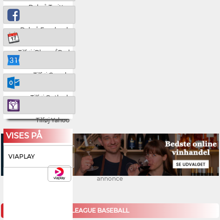
Del på Twitter
Del på Facebook
Tilføj iPhone/iPad
Tilføj Google
Tilføj Outlook
Tilføj Yahoo
VISES PÅ
VIAPLAY
annonce
KOMMENDE MAJOR LEAGUE BASEBALL