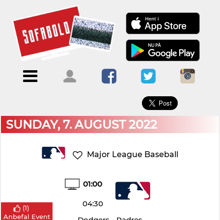
×
Menu
Forside
Kalendere
Om
Blogs
Sofabold
Opret
Kontakt
bruger
SUNDAY, 7. AUGUST 2022
Log
ind
Major League Baseball
01:00
04:30
(
1
)
Anbefal Event
Dodgers - Padres