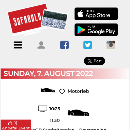
×
Menu
Forside
Kalendere
Om
Blogs
Sofabold
Opret
Kontakt
bruger
SUNDAY, 7. AUGUST 2022
Log
ind
Motorløb
10:25
11:30
(
1
)
Anbefal Event
MotoGP Storbritannien - Opvarmning