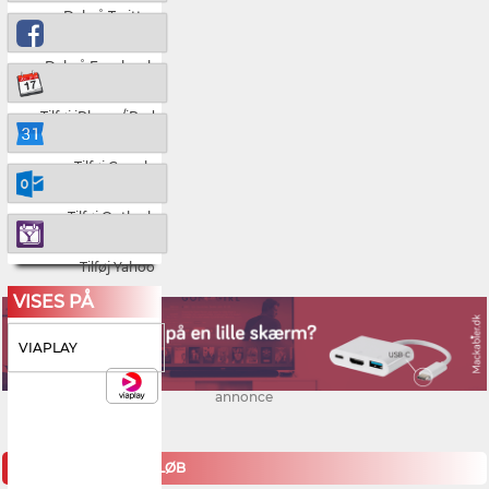
Del på Twitter
Del på Facebook
Tilføj iPhone/iPad
Tilføj Google
Tilføj Outlook
Tilføj Yahoo
VISES PÅ
VIAPLAY
annonce
KOMMENDE MOTORLØB