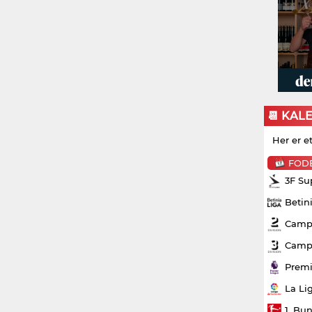
📆 KAL
Her er e
FOD
3F Su
Betin
Campo
Campo
Premi
La Li
1. Bu