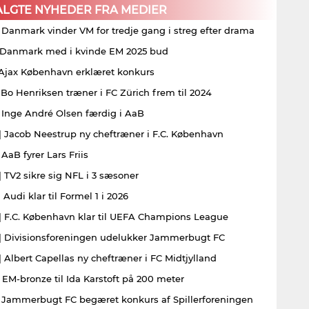
ALGTE NYHEDER FRA MEDIER
| Danmark vinder VM for tredje gang i streg efter drama
| Danmark med i kvinde EM 2025 bud
| Ajax København erklæret konkurs
| Bo Henriksen træner i FC Zürich frem til 2024
| Inge André Olsen færdig i AaB
| Jacob Neestrup ny cheftræner i F.C. København
 AaB fyrer Lars Friis
| TV2 sikre sig NFL i 3 sæsoner
 Audi klar til Formel 1 i 2026
| F.C. København klar til UEFA Champions League
| Divisionsforeningen udelukker Jammerbugt FC
| Albert Capellas ny cheftræner i FC Midtjylland
| EM-bronze til Ida Karstoft på 200 meter
| Jammerbugt FC begæret konkurs af Spillerforeningen