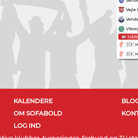
Vejle
Vends
Vibor
HÅN
🇩🇰 
🇩🇰 
KALENDERE
BLO
OM SOFABOLD
KON
LOG IND
ektive klubber, turneringer, forbund og TV sta