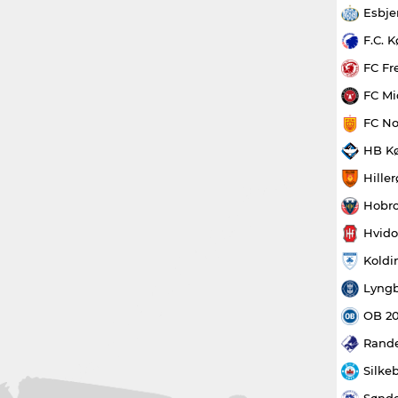
Esbje
F.C. 
FC Fr
FC Mi
FC No
HB K
Hille
Hobro
Hvido
Koldi
Lyngb
OB 2
Rande
Silke
Sønde