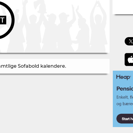
UT
samtlige Sofabold kalendere
.