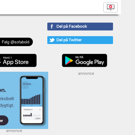
Del på Facebook
Del på Twitter
annonce
annonce