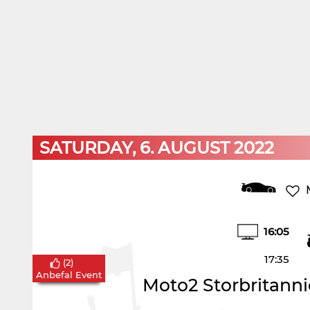
SATURDAY, 6. AUGUST 2022
16:05
17:35
(
2
)
Anbefal Event
Moto2 Storbritannie