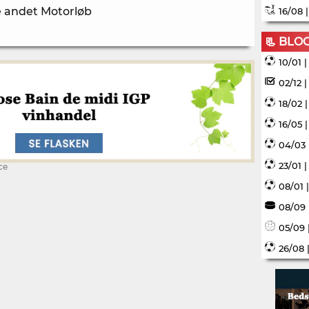
te andet Motorløb
16/08 
📃 BLO
10/01 
02/12 
18/02 
16/05 
04/03 
23/01 
ce
08/01 
08/09 
05/09 
26/08 