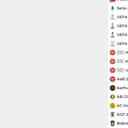
Serie
UEFA
UEFA 
UEFA 
UEFA
🇩🇰 
🇩🇰 
🇩🇰 
AaB 
Aarhu
AB Gl
AC Ho
AGF 
Brønd