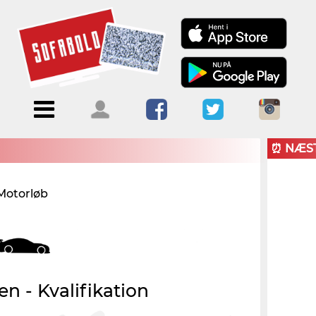
Menu
Forside
Kalendere
Om
Blogs
Sofabold
⏰ NÆS
Opret
Motorløb
Kontakt
bruger
Log ind
n - Kvalifikation