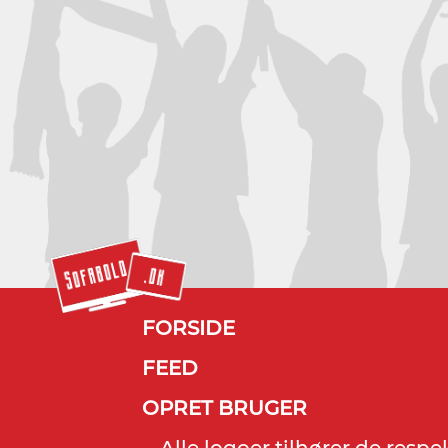
FORSIDE
FEED
OPRET BRUGER
Alle logoer tilhører de resp