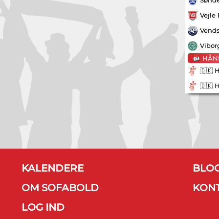
Vejle
Vends
Vibor
HÅN
🇩🇰 
🇩🇰 
KALENDERE
BLO
OM SOFABOLD
KON
LOG IND