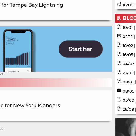
e for Tampa Bay Lightning
16/08 
📃 BLO
10/01 
02/12 
18/02 
16/05 
04/03 
23/01 
ce
08/01 
08/09 
05/09 
e for New York Islanders
26/08 
ce