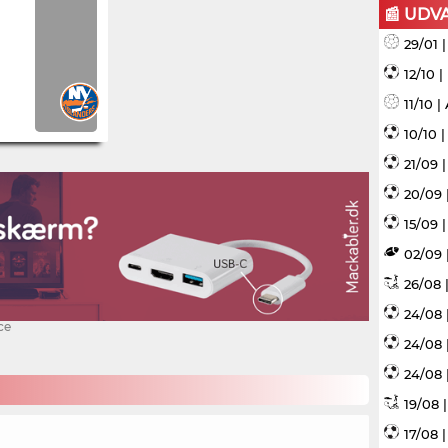
📰 UDV
29/01 
12/10 
11/10 
10/10 
21/09 
20/09 
15/09 |
02/09 
26/08 |
24/08 
ce
24/08 
24/08 
19/08 
17/08 