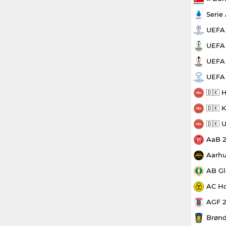
Serie
UEFA
UEFA 
UEFA 
UEFA
🇩🇰 
🇩🇰 
🇩🇰 
AaB 
Aarhu
AB Gl
AC Ho
AGF 
Brønd