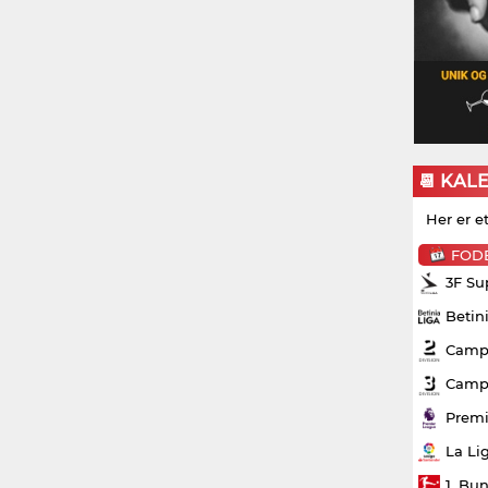
📆 KAL
Her er e
FOD
3F Su
Betin
Campo
Campo
Premi
La Li
1. Bu