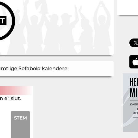
UT
samtlige Sofabold kalendere
.
 er slut.
STEM