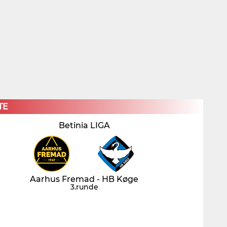
×
TE
Betinia LIGA
Aarhus Fremad - HB Køge
3.runde