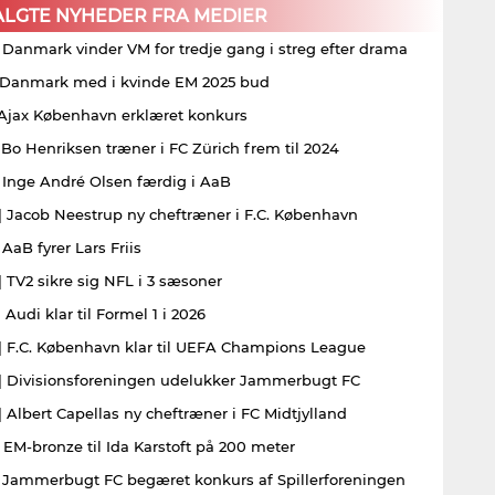
ALGTE NYHEDER FRA MEDIER
| Danmark vinder VM for tredje gang i streg efter drama
| Danmark med i kvinde EM 2025 bud
| Ajax København erklæret konkurs
| Bo Henriksen træner i FC Zürich frem til 2024
| Inge André Olsen færdig i AaB
| Jacob Neestrup ny cheftræner i F.C. København
 AaB fyrer Lars Friis
| TV2 sikre sig NFL i 3 sæsoner
 Audi klar til Formel 1 i 2026
| F.C. København klar til UEFA Champions League
| Divisionsforeningen udelukker Jammerbugt FC
| Albert Capellas ny cheftræner i FC Midtjylland
| EM-bronze til Ida Karstoft på 200 meter
| Jammerbugt FC begæret konkurs af Spillerforeningen