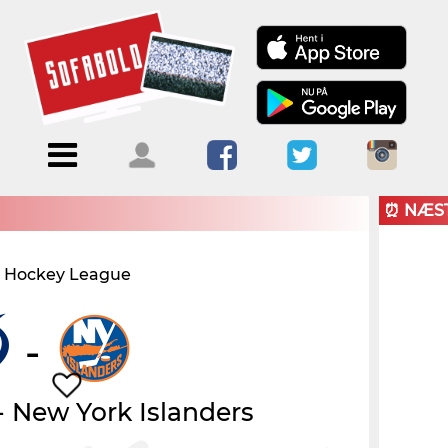
Menu
Forside
Kalendere
Om
Blogs
Sofabold
⏰ NÆS
Opret
l Hockey League
Kontakt
bruger
Log ind
-
-
New York Islanders