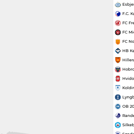
Esbje
F.C. 
FC Fr
FC Mi
FC No
HB K
Hille
Hobro
Hvido
Koldi
Lyngb
OB 2
Rande
Silke
Sønde