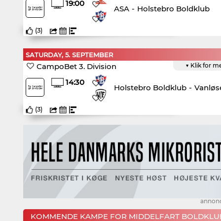
19:00
ASA
-
Holstebro Boldklub
(
3
)
SATURDAY, 5. SEPTEMBER
CampoBet 3. Division
▼ Klik for m
14:30
Holstebro Boldklub
-
Vanløs
(
3
)
annon
KOMMENDE KAMPE FOR MIDDELFART BOLDKLU