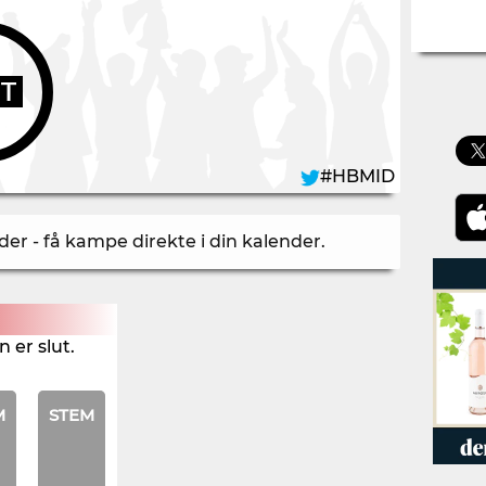
UT
#HBMID
er - få kampe direkte i din kalender
.
 er slut.
M
STEM