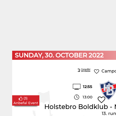
SUNDAY, 30. OCTOBER 2022
CampoB
12:55
13:00
(
3
)
Anbefal Event
Holstebro Boldklub
-
13. ru