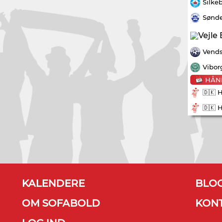
Silke
Sønde
Vends
Vibor
HÅN
🇩🇰 
🇩🇰 
KALENDERE
BLO
OM SOFABOLD
KON