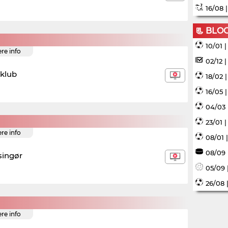
16/08 
📃 BLO
10/01 
ere info
02/12 
dklub
18/02 
16/05 
04/03 
23/01 
ere info
08/01 
08/09 
singør
05/09 
26/08 
ere info