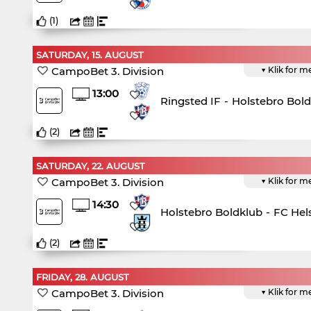
(
1
)
SATURDAY, 15. AUGUST
CampoBet 3. Division
▼ Klik for m
13:00
Ringsted IF
-
Holstebro Bol
(
2
)
SATURDAY, 22. AUGUST
CampoBet 3. Division
▼ Klik for m
14:30
Holstebro Boldklub
-
FC Hel
(
2
)
FRIDAY, 28. AUGUST
CampoBet 3. Division
▼ Klik for m