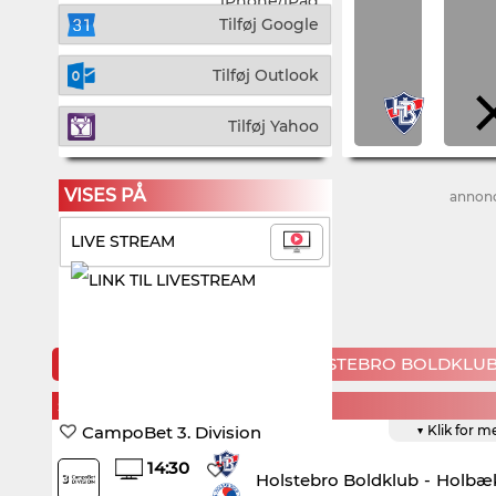
iPhone/iPad
Tilføj Google
Tilføj Outlook
Tilføj Yahoo
VISES PÅ
annon
LIVE STREAM
KOMMENDE KAMPE FOR HOLSTEBRO BOLDKLU
SATURDAY, 8. AUGUST
CampoBet 3. Division
▼ Klik for m
14:30
Holstebro Boldklub
-
Holbæk