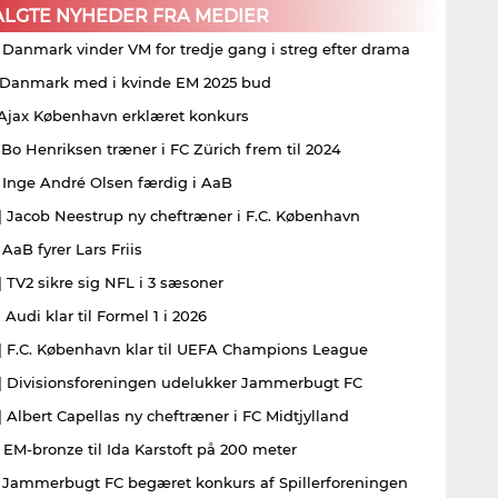
ALGTE NYHEDER FRA MEDIER
| Danmark vinder VM for tredje gang i streg efter drama
| Danmark med i kvinde EM 2025 bud
| Ajax København erklæret konkurs
| Bo Henriksen træner i FC Zürich frem til 2024
| Inge André Olsen færdig i AaB
| Jacob Neestrup ny cheftræner i F.C. København
 AaB fyrer Lars Friis
| TV2 sikre sig NFL i 3 sæsoner
 Audi klar til Formel 1 i 2026
| F.C. København klar til UEFA Champions League
| Divisionsforeningen udelukker Jammerbugt FC
| Albert Capellas ny cheftræner i FC Midtjylland
| EM-bronze til Ida Karstoft på 200 meter
| Jammerbugt FC begæret konkurs af Spillerforeningen