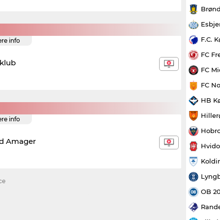
Brønd
Esbje
F.C. 
ere info
FC Fr
dklub
FC Mi
FC No
HB K
Hille
ere info
Hobro
d Amager
Hvido
Koldi
Lyngb
ce
OB 2
Rande