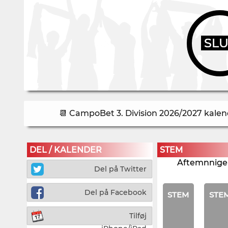
SL
📆 CampoBet 3. Division 2026/2027 kalend
DEL / KALENDER
STEM
Aftemnnigen
Del på Twitter
Del på Facebook
STEM
STE
Tilføj