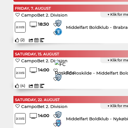
FRIDAY, 7. AUGUST
CampoBet 2. Division
▼ Klik for m
18:30
Middelfart Boldklub
-
Brabra
(
2
)
SATURDAY, 15. AUGUST
CampoBet 2. Division
▼ Klik for m
14:00
FC Roskilde
-
Middelfart Bol
(
4
)
SATURDAY, 22. AUGUST
CampoBet 2. Division
▼ Klik for m
14:00
Middelfart Boldklub
-
Nykøb