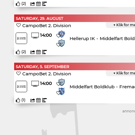
(
2
)
SATURDAY, 29. AUGUST
CampoBet 2. Division
▼ Klik for m
14:00
Hellerup IK
-
Middelfart Bol
(
2
)
SATURDAY, 5. SEPTEMBER
CampoBet 2. Division
▼ Klik for m
14:00
Middelfart Boldklub
-
Frema
(
1
)
annon