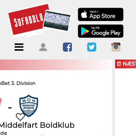
Menu
Forside
Kalendere
Om
Blogs
Sofabold
⏰ NÆS
Opret
et 3. Division
Kontakt
bruger
Log ind
-
Middelfart Boldklub
nde