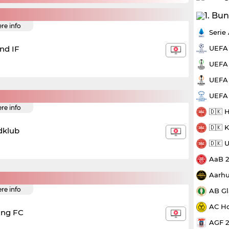
ere info
Serie
UEFA
nd IF
UEFA 
UEFA 
UEFA
ere info
🇩🇰 
🇩🇰 
dklub
🇩🇰 
AaB 
Aarhu
ere info
AB Gl
AC Ho
ing FC
AGF 