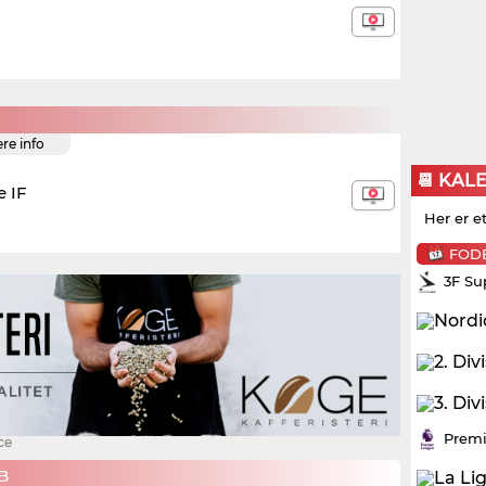
ere info
📆 KAL
e IF
Her er e
FOD
3F Su
Premi
ce
B