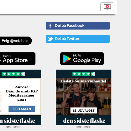
Del på Facebook
Del på Twitter
annonce
annonce