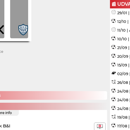
📰 UDV
29/01 
12/10 
11/10 
10/10 
21/09 
ce
20/09 
15/09 |
02/09 
26/08 |
24/08 
B
24/08 
24/08 
ere info
19/08 
 B&I
17/08 