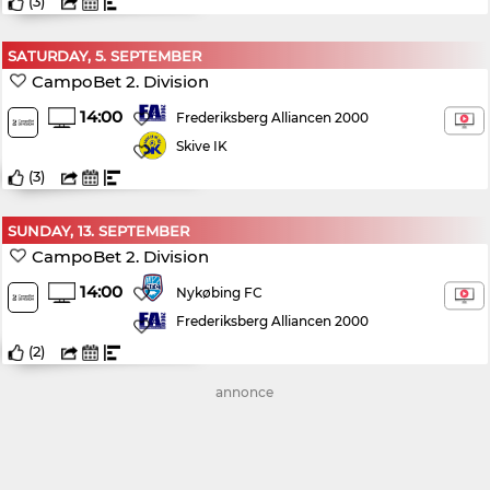
(
3
)
SATURDAY, 5. SEPTEMBER
CampoBet 2. Division
14:00
Frederiksberg Alliancen 2000
Skive IK
(
3
)
SUNDAY, 13. SEPTEMBER
CampoBet 2. Division
14:00
Nykøbing FC
Frederiksberg Alliancen 2000
(
2
)
annonce