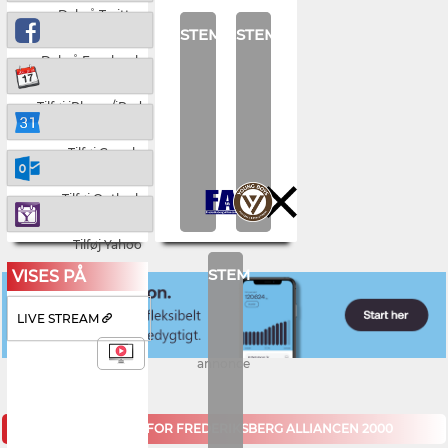
Del på Twitter
STEM
STEM
Del på Facebook
Tilføj iPhone/iPad
Tilføj Google
Tilføj Outlook
Tilføj Yahoo
STEM
VISES PÅ
LIVE STREAM
annonce
KOMMENDE KAMPE FOR FREDERIKSBERG ALLIANCEN 2000