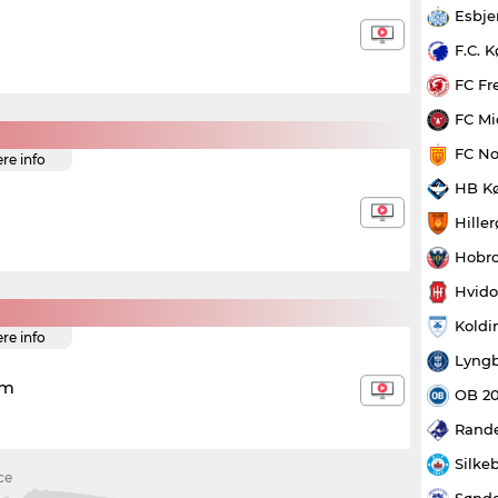
Esbje
F.C. 
FC Fr
FC Mi
FC No
ere info
HB K
Hille
Hobro
Hvido
Koldi
ere info
Lyngb
em
OB 2
Rande
Silke
ce
Sønde