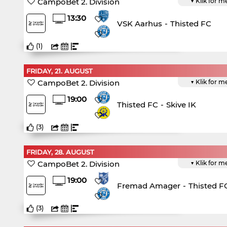
CampoBet 2. Division
▼ Klik for m
13:30
VSK Aarhus
-
Thisted FC
(
1
)
FRIDAY, 21. AUGUST
CampoBet 2. Division
▼ Klik for m
19:00
Thisted FC
-
Skive IK
(
3
)
FRIDAY, 28. AUGUST
CampoBet 2. Division
▼ Klik for m
19:00
Fremad Amager
-
Thisted F
(
3
)