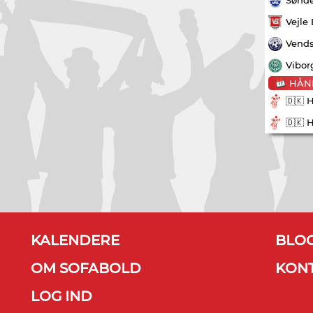
Vejle
Vends
Vibor
HÅN
🇩🇰 
🇩🇰 
KALENDERE
BLO
OM SOFABOLD
KON
LOG IND