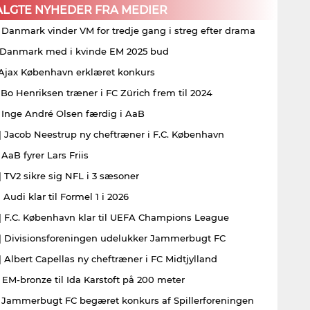
ALGTE NYHEDER FRA MEDIER
| Danmark vinder VM for tredje gang i streg efter drama
| Danmark med i kvinde EM 2025 bud
| Ajax København erklæret konkurs
| Bo Henriksen træner i FC Zürich frem til 2024
| Inge André Olsen færdig i AaB
| Jacob Neestrup ny cheftræner i F.C. København
 AaB fyrer Lars Friis
| TV2 sikre sig NFL i 3 sæsoner
 Audi klar til Formel 1 i 2026
| F.C. København klar til UEFA Champions League
| Divisionsforeningen udelukker Jammerbugt FC
| Albert Capellas ny cheftræner i FC Midtjylland
| EM-bronze til Ida Karstoft på 200 meter
| Jammerbugt FC begæret konkurs af Spillerforeningen