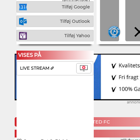
iPhone/iPad
Tilføj Google
Tilføj Outlook
Tilføj Yahoo
VISES PÅ
LIVE STREAM
annon
KOMMENDE KAMPE FOR THISTED FC
SATURDAY, 15. AUGUST