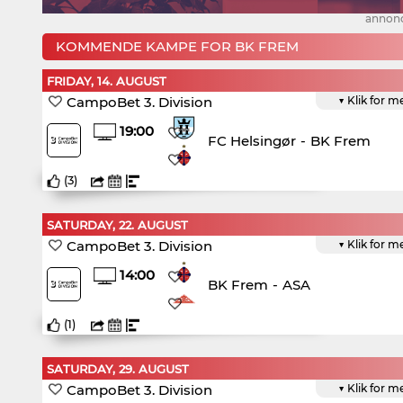
annon
KOMMENDE KAMPE FOR BK FREM
FRIDAY, 14. AUGUST
CampoBet 3. Division
▼ Klik for m
19:00
FC Helsingør
-
BK Frem
(
3
)
SATURDAY, 22. AUGUST
CampoBet 3. Division
▼ Klik for m
14:00
BK Frem
-
ASA
(
1
)
SATURDAY, 29. AUGUST
CampoBet 3. Division
▼ Klik for m