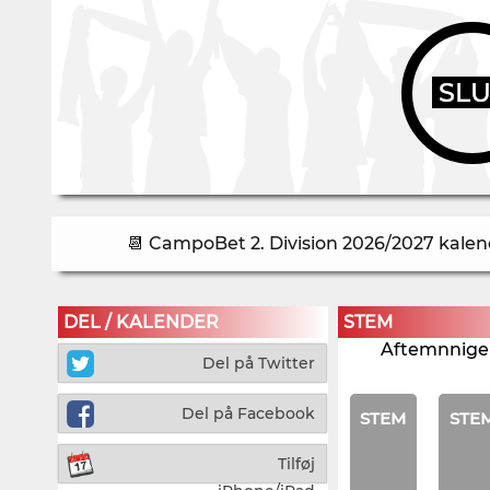
SL
📆 CampoBet 2. Division 2026/2027 kalend
DEL / KALENDER
STEM
Aftemnnigen
Del på Twitter
Del på Facebook
STEM
STE
Tilføj