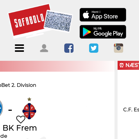
Menu
Forside
Kalendere
Om
Blogs
Sofabold
⏰ NÆS
Opret
et 2. Division
Kontakt
bruger
Log ind
-
C.F. E
-
BK Frem
nde