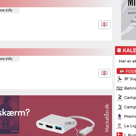
ere info
📆 KAL
ere info
Her er e
FOD
3F Su
Betin
Campo
Campo
Premi
La Li
1. Bu