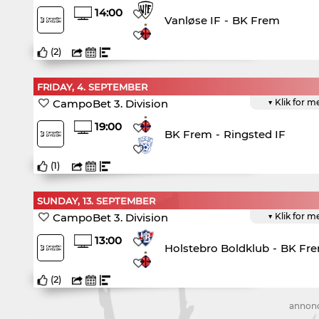
14:00
Vanløse IF
-
BK Frem
(
2
)
FRIDAY, 4. SEPTEMBER
CampoBet 3. Division
▼ Klik for m
19:00
BK Frem
-
Ringsted IF
(
1
)
SUNDAY, 13. SEPTEMBER
CampoBet 3. Division
▼ Klik for m
13:00
Holstebro Boldklub
-
BK Fr
(
2
)
annon