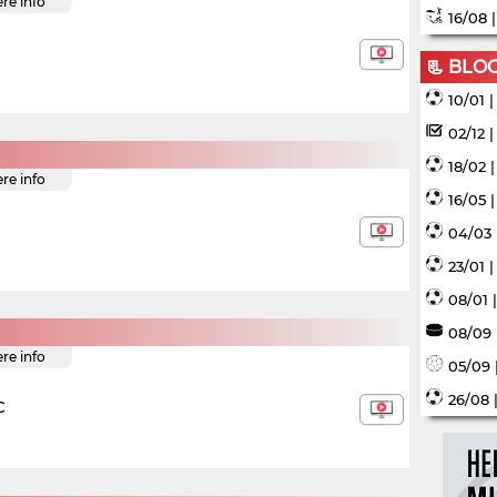
ere info
16/08 
📃 BLO
10/01 
02/12 
18/02 
ere info
16/05 
04/03 
23/01 
08/01 
08/09 
ere info
05/09 
26/08 
C