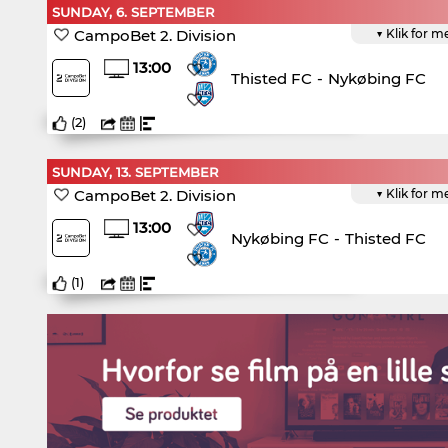
SUNDAY, 6. SEPTEMBER
CampoBet 2. Division
▼ Klik for m
13:00
Thisted FC
-
Nykøbing FC
(
2
)
SUNDAY, 13. SEPTEMBER
CampoBet 2. Division
▼ Klik for m
13:00
Nykøbing FC
-
Thisted FC
(
1
)