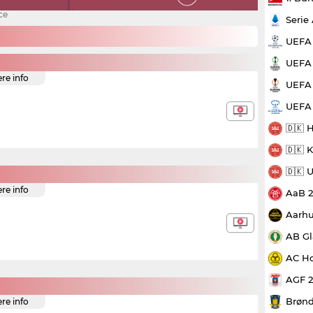
ce
Serie
UEFA
UEFA 
ere info
UEFA 
UEFA
🇩🇰 
🇩🇰 
🇩🇰 
ere info
AaB 
Aarhu
AB Gl
AC Ho
AGF 
Brønd
ere info