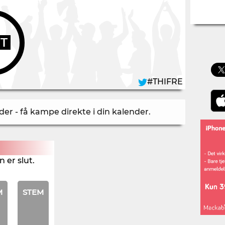
UT
#THIFRE
er - få kampe direkte i din kalender
.
 er slut.
M
STEM