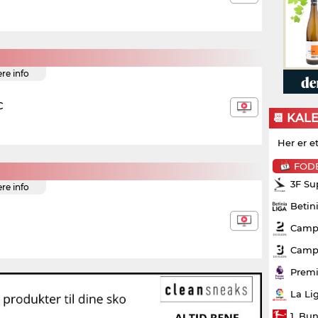
ere info
C
📆 KAL
Her er e
FOD
3F Su
ere info
Betin
Campo
Campo
Premi
La Li
1. Bu