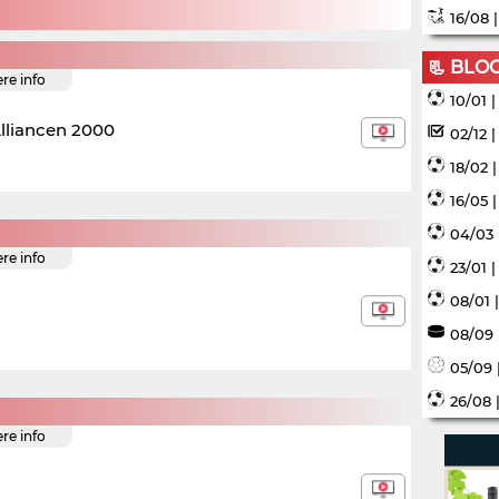
16/08 
📃 BLO
ere info
10/01 
lliancen 2000
02/12 
18/02 
16/05 
04/03 
ere info
23/01 
08/01 
08/09 
05/09 
26/08 
ere info