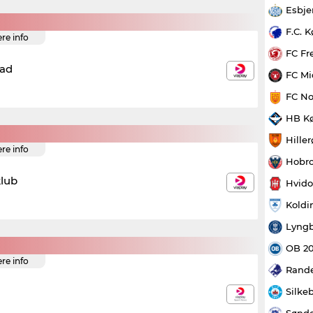
Esbje
F.C. 
ere info
FC Fr
ad
FC Mi
FC No
HB K
Hille
ere info
Hobro
klub
Hvido
Koldi
Lyngb
OB 2
ere info
Rande
Silke
Sønde