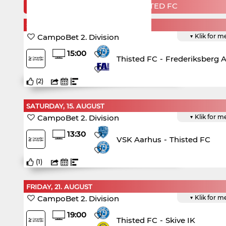
KOMMENDE KAMPE FOR THISTED FC
SATURDAY, 8. AUGUST
CampoBet 2. Division
▼ Klik for m
15:00
Thisted FC
-
Frederiksberg A
(
2
)
SATURDAY, 15. AUGUST
CampoBet 2. Division
▼ Klik for m
13:30
VSK Aarhus
-
Thisted FC
(
1
)
FRIDAY, 21. AUGUST
CampoBet 2. Division
▼ Klik for m
19:00
Thisted FC
-
Skive IK