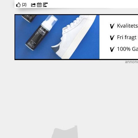
(
2
)
annon