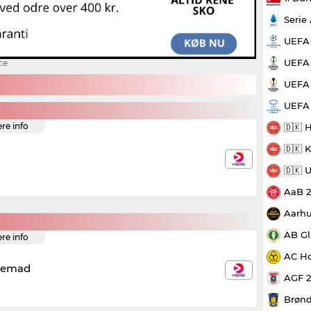
Serie
UEFA
UEFA 
ce
UEFA 
UEFA
ere info
🇩🇰 
🇩🇰 
🇩🇰 
AaB 
Aarhu
AB Gl
ere info
AC Ho
remad
AGF 
Brønd