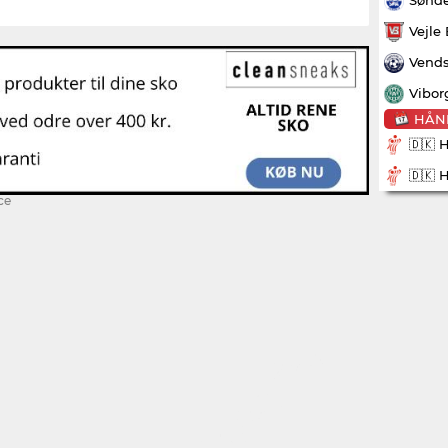
Vejle
Vends
Vibor
HÅN
🇩🇰 
🇩🇰 
ce