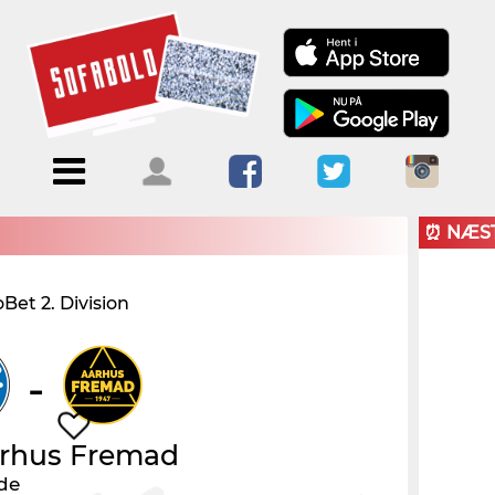
Menu
Forside
Kalendere
Om
Blogs
Sofabold
⏰ NÆS
Opret
et 2. Division
Kontakt
bruger
Log ind
-
rhus Fremad
nde