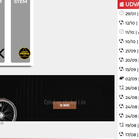
M
STEM
📰 UDV
29/01 
12/10 
11/10 
10/10 
21/09 
20/09 
15/09 |
02/09 
26/08 |
24/08 
24/08 
24/08 
ce
19/08 
17/08 