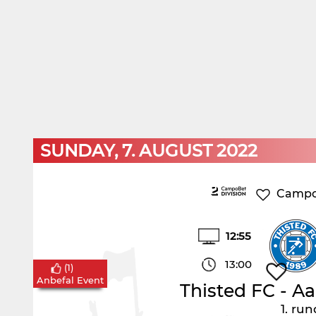
SUNDAY, 7. AUGUST 2022
CampoB
12:55
13:00
(
1
)
Anbefal Event
Thisted FC
-
Aa
1. ru