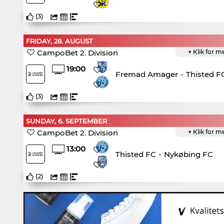
(
3
)
FRIDAY, 28. AUGUST
CampoBet 2. Division
▼ Klik for m
19:00
Fremad Amager
-
Thisted F
(
3
)
SUNDAY, 6. SEPTEMBER
CampoBet 2. Division
▼ Klik for m
13:00
Thisted FC
-
Nykøbing FC
(
2
)