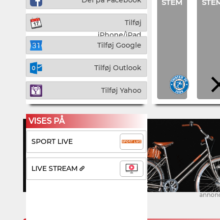
Del på Facebook
STEM
STE
Tilføj
iPhone/iPad
Tilføj Google
Tilføj Outlook
Tilføj Yahoo
VISES PÅ
SPORT LIVE
LIVE STREAM
annon