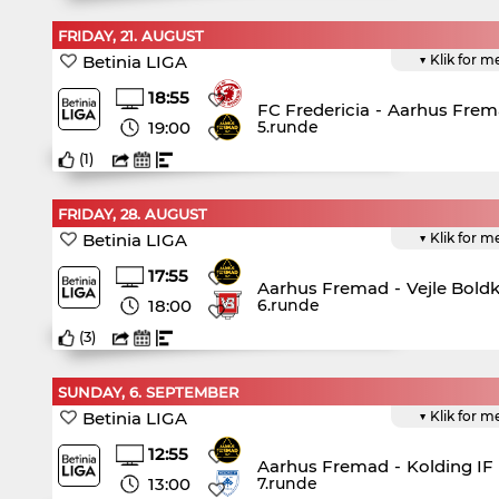
FRIDAY, 21. AUGUST
Betinia LIGA
▼ Klik for m
18:55
FC Fredericia
-
Aarhus Frem
19:00
5.runde
(
1
)
FRIDAY, 28. AUGUST
Betinia LIGA
▼ Klik for m
17:55
Aarhus Fremad
-
Vejle Bold
18:00
6.runde
(
3
)
SUNDAY, 6. SEPTEMBER
Betinia LIGA
▼ Klik for m
12:55
Aarhus Fremad
-
Kolding IF
13:00
7.runde