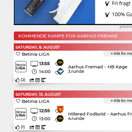
annon
KOMMENDE KAMPE FOR AARHUS FREMAD
SATURDAY, 8. AUGUST
Betinia LIGA
▼ Klik for m
13:55
Aarhus Fremad
-
HB Køge
14:00
3.runde
(
2
)
SATURDAY, 15. AUGUST
Betinia LIGA
▼ Klik for m
12:55
Hillerød Fodbold
-
Aarhus F
13:00
4.runde
(
1
)