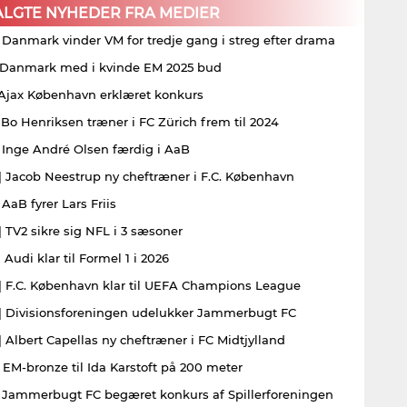
ALGTE NYHEDER FRA MEDIER
| Danmark vinder VM for tredje gang i streg efter drama
| Danmark med i kvinde EM 2025 bud
| Ajax København erklæret konkurs
| Bo Henriksen træner i FC Zürich frem til 2024
| Inge André Olsen færdig i AaB
| Jacob Neestrup ny cheftræner i F.C. København
 AaB fyrer Lars Friis
| TV2 sikre sig NFL i 3 sæsoner
 Audi klar til Formel 1 i 2026
| F.C. København klar til UEFA Champions League
| Divisionsforeningen udelukker Jammerbugt FC
| Albert Capellas ny cheftræner i FC Midtjylland
| EM-bronze til Ida Karstoft på 200 meter
| Jammerbugt FC begæret konkurs af Spillerforeningen