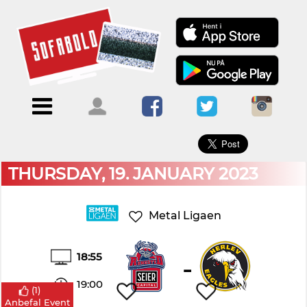
×
Menu
Forside
Kalendere
Om
Blogs
Sofabold
Opret
Kontakt
bruger
THURSDAY, 19. JANUARY 2023
Log
ind
Metal Ligaen
18:55
-
19:00
(
1
)
Anbefal Event