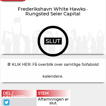
Frederikshavn White Hawks
-
Rungsted Seier Capital
SLUT
📆 KLIK HER: Få overblik over samtlige Sofabold
kalendere
.
DEL /
STEM
KALENDER
Aftemnnigen er
slut.