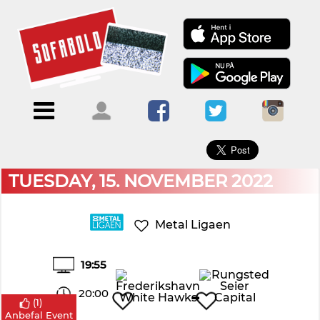
×
Menu
Forside
Kalendere
Om
Blogs
Sofabold
Opret
Kontakt
bruger
TUESDAY, 15. NOVEMBER 2022
Log
ind
Metal Ligaen
19:55
-
20:00
(
1
)
Anbefal Event