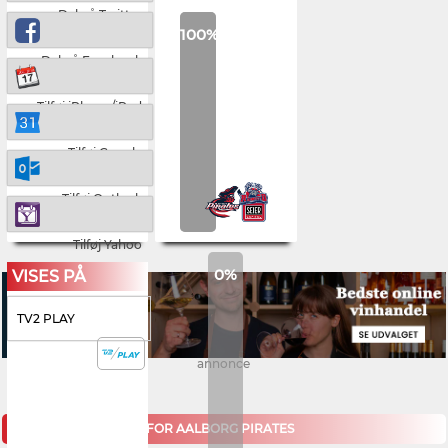
Del på Twitter
100%
Del på Facebook
Tilføj iPhone/iPad
Tilføj Google
Tilføj Outlook
Tilføj Yahoo
0%
VISES PÅ
TV2 PLAY
annonce
KOMMENDE KAMPE FOR AALBORG PIRATES