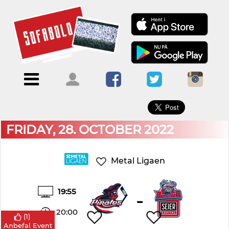
×
Menu
Forside
Kalendere
Om
Blogs
Sofabold
Opret
Kontakt
bruger
FRIDAY, 28. OCTOBER 2022
Log
ind
Metal Ligaen
19:55
-
20:00
(
1
)
Anbefal Event