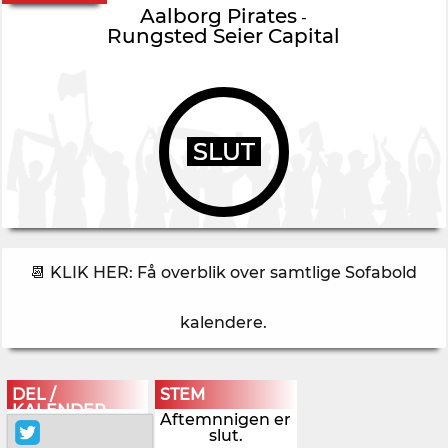
Aalborg Pirates
-
Rungsted Seier Capital
SLUT
📆 KLIK HER: Få overblik over samtlige Sofabold
kalendere
.
DEL /
STEM
KALENDER
Aftemnnigen er
slut.