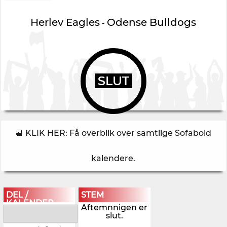
Herlev Eagles
Odense Bulldogs
-
SLUT
📆 KLIK HER: Få overblik over samtlige Sofabold
kalendere
.
DEL /
STEM
KALENDER
Aftemnnigen er
slut.