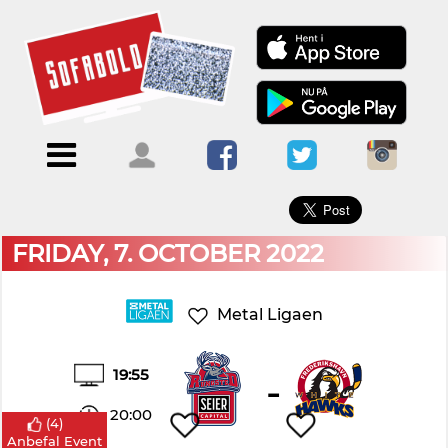
×
Menu
Forside
Kalendere
Om
Blogs
Sofabold
Opret
Kontakt
bruger
FRIDAY, 7. OCTOBER 2022
Log
ind
Metal Ligaen
19:55
-
20:00
(
4
)
Anbefal Event