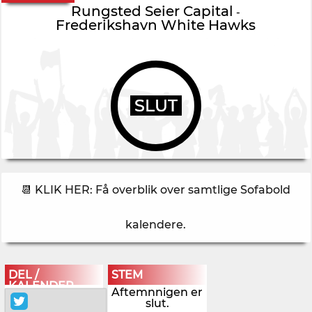
Rungsted Seier Capital
-
Frederikshavn White Hawks
SLUT
📆 KLIK HER: Få overblik over samtlige Sofabold
kalendere
.
DEL /
STEM
KALENDER
Aftemnnigen er
slut.