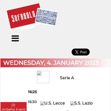
×
Menu
Forside
Kalendere
Om
Blogs
Sofabold
Opret
Kontakt
bruger
WEDNESDAY, 4. JANUARY 2023
Log
ind
Serie A
16:25
16:30
(
2
)
-
Anbefal Event