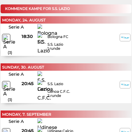
KOMMENDE KAMPE FOR S.S. LAZIO
MONDAY, 24. AUGUST
Serie A
18:30
Bologna FC
S.S. Lazio
1.runde
(
3
)
SUNDAY, 30. AUGUST
Serie A
20:45
S.S. Lazio
Genoa C.F.C.
2.runde
(
3
)
MONDAY, 7. SEPTEMBER
Serie A
20:45
Udinese Calcio