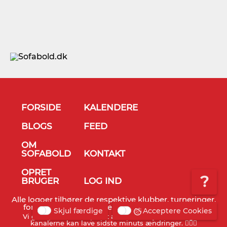
FORSIDE
KALENDERE
BLOGS
FEED
OM
SOFABOLD
KONTAKT
OPRET
?
BRUGER
LOG IND
Alle logoer tilhører de respektive klubber, turneringer,
forbund og TV stationer - © Sofabold 2011-2026
Skjul færdige
Acceptere Cookies
Vi gør opmærksom på, at alt info er vejledende og TV
kanalerne kan lave sidste minuts ændringer. 🤷🏻‍♂️