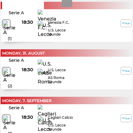
SUNDAY, 23. AUGUST
Serie A
18:30
Venezia F.C.
U.S. Lecce
1.runde
(
1
)
MONDAY, 31. AUGUST
Serie A
18:30
U.S. Lecce
AS Roma
2.runde
(
2
)
MONDAY, 7. SEPTEMBER
Serie A
18:30
Cagliari Calcio
U.S. Lecce
3.runde