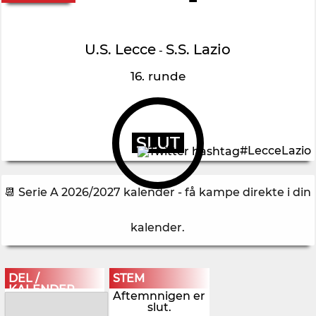
U.S. Lecce
S.S. Lazio
-
16. runde
SLUT
#LecceLazio
📆 Serie A 2026/2027 kalender - få kampe direkte i din
kalender
.
DEL /
STEM
KALENDER
Aftemnnigen er
slut.