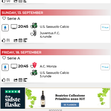
(
2
)
SUNDAY, 13. SEPTEMBER
Serie A
20:45
U.S. Sassuolo Calcio
Juventus F.C.
4.runde
(
1
)
FRIDAY, 18. SEPTEMBER
Serie A
20:45
A.C. Monza
U.S. Sassuolo Calcio
5.runde
(
1
)
annonce