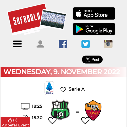
×
Menu
Forside
Kalendere
Om
Blogs
Sofabold
Opret
Kontakt
bruger
WEDNESDAY, 9. NOVEMBER 2022
Log
ind
Serie A
18:25
-
18:30
(
2
)
Anbefal Event