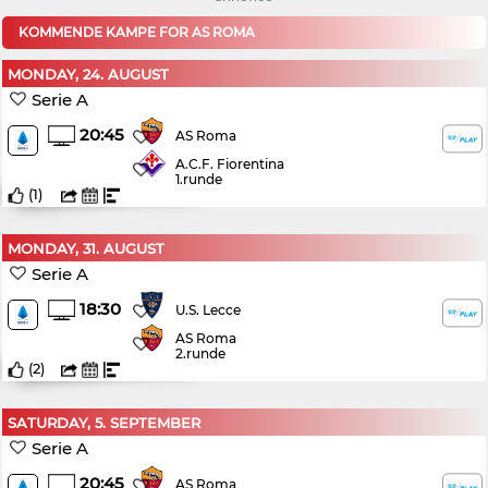
KOMMENDE KAMPE FOR AS ROMA
MONDAY, 24. AUGUST
Serie A
20:45
AS Roma
A.C.F. Fiorentina
1.runde
(
1
)
MONDAY, 31. AUGUST
Serie A
18:30
U.S. Lecce
AS Roma
2.runde
(
2
)
SATURDAY, 5. SEPTEMBER
Serie A
20:45
AS Roma