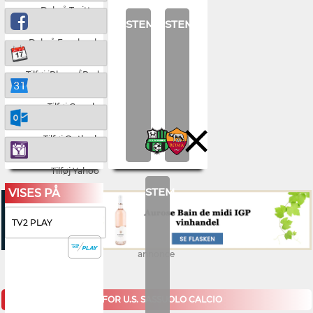
Del på Twitter
STEM
STEM
Del på Facebook
Tilføj iPhone/iPad
Tilføj Google
Tilføj Outlook
Tilføj Yahoo
STEM
VISES PÅ
TV2 PLAY
annonce
KOMMENDE KAMPE FOR U.S. SASSUOLO CALCIO