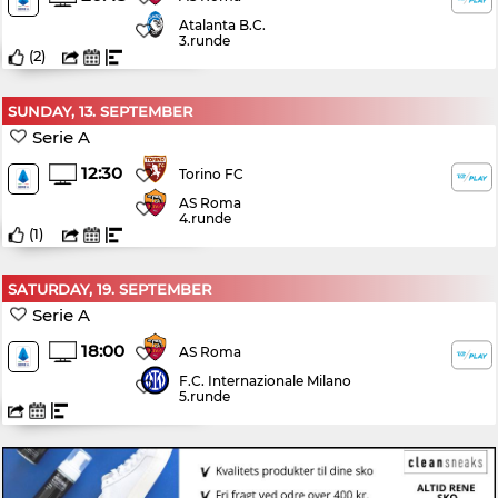
Atalanta B.C.
3.runde
(
2
)
SUNDAY, 13. SEPTEMBER
Serie A
12:30
Torino FC
AS Roma
4.runde
(
1
)
SATURDAY, 19. SEPTEMBER
Serie A
18:00
AS Roma
F.C. Internazionale Milano
5.runde