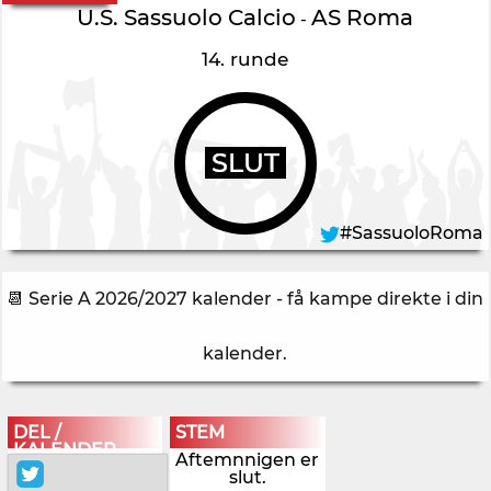
U.S. Sassuolo Calcio
AS Roma
-
14. runde
SLUT
#SassuoloRoma
📆 Serie A 2026/2027 kalender - få kampe direkte i din
kalender
.
DEL /
STEM
KALENDER
Aftemnnigen er
slut.