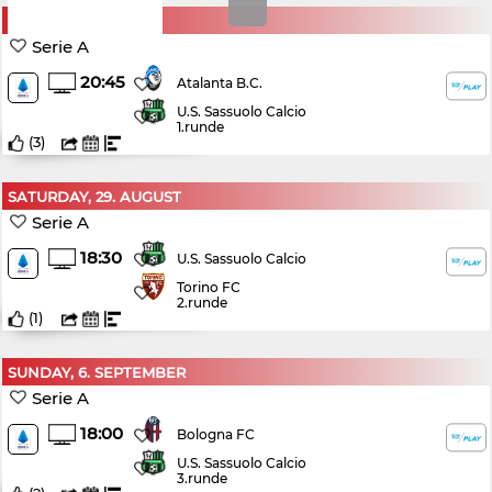
SUNDAY, 23. AUGUST
Serie A
20:45
Atalanta B.C.
U.S. Sassuolo Calcio
1.runde
(
3
)
SATURDAY, 29. AUGUST
Serie A
18:30
U.S. Sassuolo Calcio
Torino FC
2.runde
(
1
)
SUNDAY, 6. SEPTEMBER
Serie A
18:00
Bologna FC
U.S. Sassuolo Calcio
3.runde