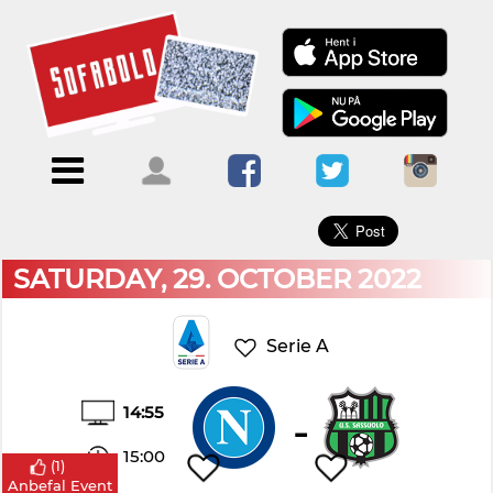
×
Menu
Forside
Kalendere
Om
Blogs
Sofabold
Opret
Kontakt
bruger
SATURDAY, 29. OCTOBER 2022
Log
ind
Serie A
14:55
-
15:00
(
1
)
Anbefal Event