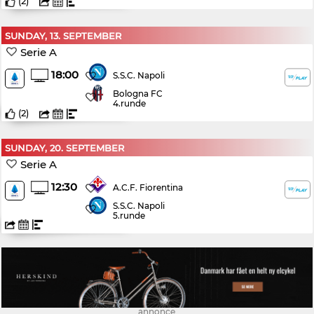
(
2
)
SUNDAY, 13. SEPTEMBER
Serie A
18:00
S.S.C. Napoli
Bologna FC
4.runde
(
2
)
SUNDAY, 20. SEPTEMBER
Serie A
12:30
A.C.F. Fiorentina
S.S.C. Napoli
5.runde
annonce