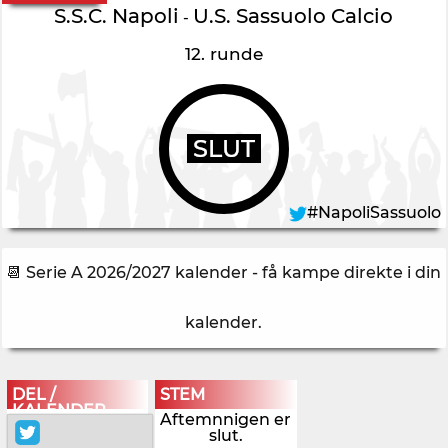
S.S.C. Napoli
U.S. Sassuolo Calcio
-
12. runde
SLUT
#NapoliSassuolo
📆 Serie A 2026/2027 kalender - få kampe direkte i din
kalender
.
DEL /
STEM
KALENDER
Aftemnnigen er
slut.