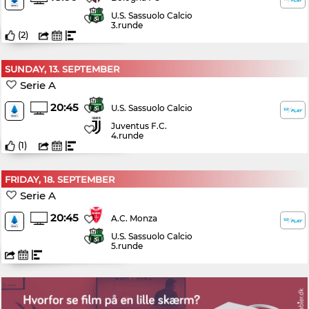
U.S. Sassuolo Calcio
3.runde
(
2
)
SUNDAY, 13. SEPTEMBER
Serie A
20:45
U.S. Sassuolo Calcio
Juventus F.C.
4.runde
(
1
)
FRIDAY, 18. SEPTEMBER
Serie A
20:45
A.C. Monza
U.S. Sassuolo Calcio
5.runde