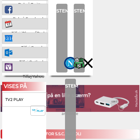
Del på Twitter
STEM
STEM
Del på Facebook
Tilføj iPhone/iPad
Tilføj Google
Tilføj Outlook
Tilføj Yahoo
STEM
VISES PÅ
TV2 PLAY
annonce
KOMMENDE KAMPE FOR S.S.C. NAPOLI