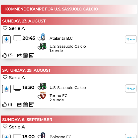
KOMMENDE KAMPE FOR U.S. SASSUOLO CALCIO
SUNDAY, 23. AUGUST
Serie A
20:45
Atalanta B.C.
U.S. Sassuolo Calcio
1.runde
(
3
)
SATURDAY, 29. AUGUST
Serie A
18:30
U.S. Sassuolo Calcio
Torino FC
2.runde
(
1
)
SUNDAY, 6. SEPTEMBER
Serie A
18:00
Bologna FC